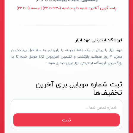
سنباده شارژی
نکستول - NEXTOOL
آبی روشن
پاسخگویی آنلاین:
شنبه تا پنجشنبه (۹:۳۰ تا ۲۲) | جمعه (۱۱ تا ۲۲)
بلوور شارژی
اچ تی سی - HTC
نقره ای-قرمز-مشکی
سنباده شارژی
وینکس - Winex
مشکی-قرمز
کارواش شارژی
ازبست - EZBEST
سرمه ای - مشکی
فروشگاه اینترنتی مهد ابزار
شمشادزن شارژی
لان تاپ - LAUNTOP
زرد - سفید
مهد ابزار با بیش از یک دهه تجربه، با پایبندی به سه اصل پرداخت در
دستگاه چسب
محل، ۷ روز ضمانت بازگشت و تضمین اصل‌بودن کالا موفق شده تا به
بلک مکس - Black Max
سفید - مشکی - قرمز
بزرگ‌ترین فروشگاه اینترنتی ابزار ایران تبدیل شود...
اکسپندر
سیلور - Silver
نارنجی - مشکی
چکش ویبراتور شارژی
ادون - Edon
نقره‌ای - قرمز
ثبت شماره موبایل برای آخرین
میکسر شارژی
کستل - Castel
سفید
تخفیف‌ها
فن
اینتیمکس - INTIMAX
قرمز- مشکی-نقره‌ای
حدیده زن شارژی
کلاسیک - Classic
سفید - نقره‌ای
کیت ابزار شارژی
آلپینوکس - ALPINOX
زرد - نقره‌ای
ثبت
ماساژور شارژی
استابیلا - STABILA
قهوه‌ای - نقره‌ای