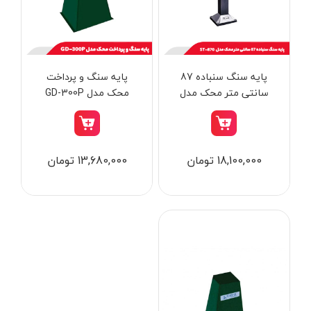
از
تومان
تا
تومان
دسته بندی ها
پایه سنگ سنباده 87
پایه سنگ و پرداخت
سانتی‌‌ متر محک مدل
محک مدل GD-300P
ST-870
ابزار شارژی
18,100,000 تومان
13,680,000 تومان
ابزار برقی
ابزار جوش و برش
ابزار اندازه گیری دقیق و لیزری
ابزار باغبانی
برند ها
ابزار نجاری
ابزار بادی