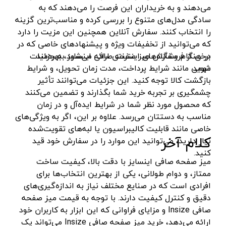
قهوه ای- مشکی
می‌دهند و به خریداران این فرصت را می‌دهند که به
دستگاه لوله بازکنی
نوراستار- NOURSTAR
متنوع
سادگی مدل‌های متنوع را بررسی کرده و مناسب‌ترین گزینه
را انتخاب کنند. سفارش آنلاین همچنین این مزیت را دارد
موتور برق
پی ال- PL
چند رنگ
که می‌توانید از تخفیفات ویژه و پیشنهادهای خاصی که در
شلنگ ویبراتور
اوسیس- OASIS
زرد-قرمز
برخی از فروشگاه‌های اینترنتی ارائه می‌شود، بهره‌مند
در هنگام سفارش میز صفحه صافی اینسایز به جزئیات
شوید.
مهمی مانند شرایط پرداخت، مدت زمان تحویل، و شرایط
ماله موتوری
آسیمتو- ASIMETO
کرم-قرمز
بازگشت کالا توجه کنید. این جزئیات می‌توانند تأثیر
حدیده برقی
مکس-MAX
ابی
چشمگیری بر تجربه خرید شما بگذارند و تضمین می‌کنند
هویه برقی
نیرو الکتریک- NIROOELECTRIC
که محصول مورد نظر شما در شرایط ایده‌آل و در زمان
آبی-نارنجی
مناسب به دستتان می‌رسد. علاوه بر این، اگر به ویژگی‌های
ست پنچرگیری
کی نت پلاس- K-NET PLUS
شفاف
خاصی مانند قابلیت کالیبراسیون یا لبه‌های تقویت‌شده
گریس پمپ
کلام آخر
فردان الکتریک- FARDAN ELECTRIC
آبی-قرمز
نیاز دارید، می‌توانید این موارد را در سفارش خود قید
کنید.
گریس پمپ سطلی
ایران زمین- IRAN ZAMIN
خاکستری
میز صفحه صافی اینسایز با دقت بالا، کیفیت ساخت
گریس پمپ دستی
الیت- ALITE
زرد-قهوه ای
ممتاز، و دوام طولانی، یکی از بهترین انتخاب‌ها برای
افرادی است که در صنایع مختلف نیاز به اندازه‌گیری‌های
دستگاه صافکاری
ریفنگ- RIFENG
مسی
دقیق و کنترل کیفیت دارند. با توجه به قیمت میز صفحه
درجه باد
انگاره- ENGAREH
صافی Insize و مزایای فراوانی که این ابزار به کاربران خود
ارائه می‌دهد، خرید میز صفحه صافی Insize می‌تواند یک
جوش لوله سبز
لگرند- LEGRAND