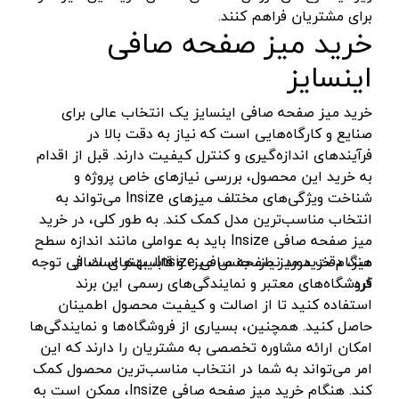
پایه سنگ سنباده
پرتو الکتریک - PARTO ELECTRIC
نارنجی-مشکی
برای مشتریان فراهم کنند.
خرید میز صفحه صافی
برش و تراش دهنده
اینسایز - INSIZE
نارنجی-نقره ای
اینسایز
کف ساب و موزائیک ساب
جی تی - GT
زرد-مشکی
پشم زن
دنلکس - DANLEX
1176
خرید میز صفحه صافی اینسایز یک انتخاب عالی برای
موتور ویبراتور
اخوان الکتریک
صنایع و کارگاه‌هایی است که نیاز به دقت بالا در
طلایی
فرآیندهای اندازه‌گیری و کنترل کیفیت دارند. قبل از اقدام
فن برقی
میتوتویو- MITUTOYO
سبز-نقره ای
به خرید این محصول، بررسی نیازهای خاص پروژه و
اینورتر جوشکاری
سوماک- SUMAKE
صورتی
شناخت ویژگی‌های مختلف میزهای Insize می‌تواند به
انتخاب مناسب‌ترین مدل کمک کند. به طور کلی، در خرید
دستگاه جوش CO2
هانیکو- HANICO
قهوه ای
میز صفحه صافی Insize باید به عواملی مانند اندازه سطح
جوش تیگ-آرگون
بوکی-BOKY
دودی
هنگام خرید میز صفحه صافی Insize، بهتر است از
میز، دقت مورد نیاز، جنس میز، و قابلیت‌های اضافی توجه
دستگاه برش
کرد.
فروشگاه‌های معتبر و نمایندگی‌های رسمی این برند
المکس- ELMAX
نارنجی - سفید
استفاده کنید تا از اصالت و کیفیت محصول اطمینان
کابل جوشکاری
پوتیان- PUTIAN
آبی- مشکی- سفید
حاصل کنید. همچنین، بسیاری از فروشگاه‌ها و نمایندگی‌ها
ترانس جوش
زد سی سی- ZCC
جنگلی
امکان ارائه مشاوره تخصصی به مشتریان را دارند که این
امر می‌تواند به شما در انتخاب مناسب‌ترین محصول کمک
سرپیک برشکاری
هیرو- HERO
قرمز- طوسی
کند. هنگام خرید میز صفحه صافی Insize، ممکن است به