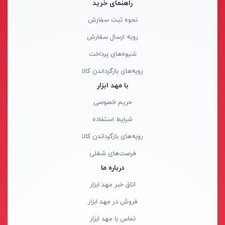
راهنمای خرید
هویه گازی
ای لایت- ALITE
نحوه ثبت سفارش
قطعه شور
مرکان- MERKAN
رویه ارسال سفارش
سندان صافکاری
ملک الکتریک پارس- MALEK ELECTRIC
شیوه‌های پرداخت
دستگاه سوراخ کن
آمیسا- AMISA
رویه‌های بازگرداندن کالا
دستگاه تسمه کش
مارکه- MARKEH
با مهد ابزار
ماشین‌آلات درب و پنجره upvc
گوانگلو- GUANGLU
حریم خصوصی
پولی کش و بلبرینگ کش
وندا- VANDA
شرایط استفاده
قاپک (شیشه گیر)
لدمن- LEDMAN
رویه‌های بازگرداندن کالا
ابزار برش کاشی و سرامیک
ایمکس
فرصت‌های شغلی
میز صلیبی-سینوسی
بکس - BEX
درباره ما
تراز لیزری
پی جی تی
اتاق خبر مهد ابزار
متر لیزری
نیرو کابل زاگرس - Zagros cable power
فروش در مهد ابزار
تراز دستی
میرا - Mira
تماس با مهد ابزار