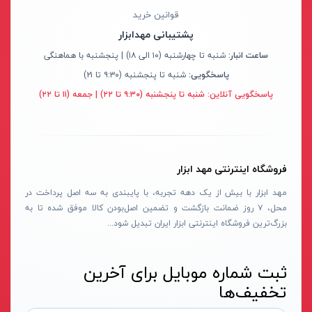
بادسنج
پاکسال - PAKSAL
قوانین خرید
پایه میکرومتر
پشتیبانی مهدابزار
اس پی _ SP
ساعت انبار:
شنبه تا چهارشنبه (۱۰ الی ۱۸) | پنجشنبه با هماهنگی
چرخ متر
وینر_WINNER
پاسخگویی:
شنبه تا پنجشنبه (۹:۳۰ تا ۲۱)
رفرنس یاب
ایران گرولایت - Iran Growlight
پاسخگویی آنلاین:
شنبه تا پنجشنبه (۹:۳۰ تا ۲۲) | جمعه (۱۱ تا ۲۲)
شابلون اندازه گیری
گلدن گیت-GODEN-GATE
ضخامت سنج
سنس-SENS
گوشه یاب و مرکز یاب
تسلا-Tesla
فروشگاه اینترنتی مهد ابزار
گیج جوشکاری
شیوا امواج-Shivaamvaj
مهد ابزار با بیش از یک دهه تجربه، با پایبندی به سه اصل پرداخت در
میکرومتر
میکرو مکس-Micro max
محل، ۷ روز ضمانت بازگشت و تضمین اصل‌بودن کالا موفق شده تا به
بروسکوپ ( آندوسکوپ )
دورمن اسمیت-Dorman smit
بزرگ‌ترین فروشگاه اینترنتی ابزار ایران تبدیل شود...
پایه و متعلقات
شمس- SHAMS
ثبت شماره موبایل برای آخرین
تراز لیزری
کامفورت-COMFORT
تخفیف‌ها
خط کش
سیماران-SIMARAN