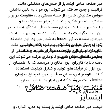
میز صفحه صافی اینسایز از جنس‌های مختلفی مانند
سنباده شارژی
نکستول - NEXTOOL
آبی روشن
گرانیت و چدن ساخته می‌شوند. این مواد به دلیل داشتن
بلوور شارژی
اچ تی سی - HTC
نقره ای-قرمز-مشکی
خواص مکانیکی خاص، از جمله سختی بالا، مقاومت در برابر
سایش و تغییر شکل، و ثبات در برابر تغییرات دما و
سنباده شارژی
وینکس - Winex
مشکی-قرمز
رطوبت، برای تولید میزهای صفحه صافی ایده‌آل هستند. در
کارواش شارژی
ازبست - EZBEST
سرمه ای - مشکی
این میان، گرانیت به عنوان یک ماده محبوب برای ساخت
میزهای صفحه صافی Insize به شمار می‌رود. این ماده نه
شمشادزن شارژی
لان تاپ - LAUNTOP
زرد - سفید
تنها به دلیل خواص مکانیکی برترش، بلکه به دلیل
یکی از ویژگی‌های برجسته میز صفحه صافی اینسایز دقت
دستگاه چسب
بلک مکس - Black Max
سفید - مشکی - قرمز
استحکام و پایداری بلندمدت در برابر شرایط مختلف
بالای آن است. این میزها معمولاً در دقت‌های مختلفی از
اکسپندر
سیلور - Silver
محیطی انتخاب شده است.
جمله دقت‌های میکرومتری و نانومتری عرضه می‌شوند. این
نارنجی - مشکی
دقت بالا به کاربران این امکان را می‌دهد که با اطمینان از
چکش ویبراتور شارژی
ادون - Edon
نقره‌ای - قرمز
این ابزار در فرآیندهای تولید و کنترل کیفیت استفاده
میکسر شارژی
کستل - Castel
سفید
کنند. علاوه بر این، سطح صاف و بدون اعوجاج میزهای
Insize باعث می‌شود که این ابزار به عنوان معیاری
فن
اینتیمکس - INTIMAX
قرمز- مشکی-نقره‌ای
قیمت میز صفحه صافی
استاندارد برای اندازه‌گیری‌ها و بررسی‌های دقیق مورد
حدیده زن شارژی
کلاسیک - Classic
سفید - نقره‌ای
استفاده قرار گیرد.
اینسایز
کیت ابزار شارژی
آلپینوکس - ALPINOX
زرد - نقره‌ای
ماساژور شارژی
استابیلا - STABILA
قیمت میز صفحه صافی اینسایز بسته به مدل، اندازه، و
قهوه‌ای - نقره‌ای