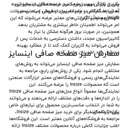
دسته هوا برش
لکا- LEKA
قرمز- مشکی- طوسی
چندین ویژگی مهم توجه کنید، از جمله قابلیت جابجایی
یکی از نکات مهم در خرید میز صفحه صافی اینسایز توجه
آسان، استحکام در برابر تغییرات محیطی و راحتی در
به شرایط گارانتی و خدمات پس از فروش است. محصولات
ماسک جوشکاری
آکاد- ACCUD
بفش
نگهداری و تمیز کردن.
Insize معمولاً با گارانتی‌های معتبر عرضه می‌شوند که این
سایر ابزار جوشکاری
اشتیل- STIHL
RGB
امر می‌تواند اطمینان خاطر بیشتری به مشتریان بدهد.
دستگاه های جوش لوله پلی اتیلن
شپخ- SCHEPPACH
همچنین، در صورت بروز هرگونه مشکل یا نیاز به
طوسی روشن
کالیبراسیون مجدد، داشتن دسترسی به خدمات پس از
کیت جوشکاری
تهران کیت- TEHRANKIT
سفید-آفتابی
فروش می‌تواند به کاربران کمک کند تا از عملکرد بهینه
مهره کبریتی
سفارش میز صفحه صافی اینسایز
راد الکتریک- RAD ELECTRIC
قرمز-آبی-سبز
محصول خود اطمینان حاصل کنند.
دستگاه جوش الکتروفیوژن
تکنوتل- TECHNOTEL
مسی
سفارش میز صفحه صافی اینسایز می‌تواند به روش‌های
سرپیک جوشکاری
ام تی- MT
مختلفی انجام شود. یکی از روش‌های رایج، مراجعه به
هفت رنگ
نمایندگی‌های رسمی و فروشگاه‌های معتبر ابزارآلات صنعتی
خشک کن الکترود
الاندا- ELANDA
آفتابی
است که محصولات Insize را عرضه می‌کنند. این
ربات جوش و برش
حارس-HARES
سفید یخی
نمایندگی‌ها معمولاً انواع مدل‌های میز صفحه صافی Insize
را در اندازه‌ها و دقت‌های مختلف ارائه می‌دهند و می‌توانند
میز برش
بلدن- BELDEN
سفید_آفتابی_انبه‌ای
به شما در انتخاب مناسب‌ترین محصول برای نیازهای خاص
لوازم ابزار تراشکاری
تیراژه -TIRAJEH
سبز-قرمز-مولتی نچرال-آبی
پروژه کمک کنند.
یکی از راه‌های دیگر برای خرید میز صفحه صافی Insize،
جاروبرقی صنعتی
مراجعه به فروشگاه‌های آنلاین معتبر است. این فروشگاه‌ها
فردان الکتریک- FARDAN ELECTRIC
سفید-نچرال-آفتابی
اغلب جزئیات کاملی درباره محصولات مختلف Insize ارائه
تفنگ میخ کوب
کداک- KODAK