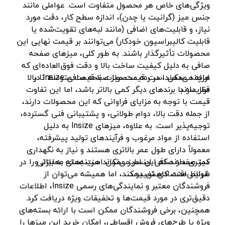
ویژگی‌های خاص هر محصول متفاوت است. عواملی مانند
پولیش شارژی
اس بی سی - SBC
آبی -نقره‌ای
جنس میز (گرانیت یا چدن)، اندازه سطح کار، دقت مورد
انواع قیچی شارژی
متفرقه - Other
آبی-نقره‌ای-مشکی
نیاز، و قابلیت‌های اضافی (مانند لبه‌های تقویت‌شده یا
قابلیت کالیبراسیون خودکار) می‌توانند بر قیمت نهایی این
فارسی بر کنزاکس
گریتک - GREATEC
طلایی
محصولات تأثیرگذار باشند. به طور کلی، میزهای صفحه
شیشه شوی شارژی
باس - BOSS
سفید -مشکی
صافی به دلیل کیفیت ساخت بالا و دقت فوق‌العاده‌ای که
دریل‌ها
هرچند ممکن است قیمت میز صفحه صافی Insize در
ارائه می‌دهند، در رده محصولات با قیمت متوسط تا بالا
رابین - Rabin
طلایی - نقره‌ای
قرار دارند.
مقایسه با برندهای دیگر کمی بالاتر باشد، اما این تفاوت
بتن‌کن و چکش تخریب
زینسر - Zinser
نقره‌ای - نوک مدادی
قیمت با توجه به مزایای فراوانی که این محصولات دارند،
فرزها
ای جی پی - EGP
سرمه‌ای - طوسی
از جمله دقت بالا، دوام طولانی، و پشتیبانی فنی گسترده،
توجیه‌پذیر است. به علاوه، میزهای Insize به دلیل
بکس و پیچ‌گوشتی
ای جی پی - AGP
آبی - سفید
استفاده از مواد مرغوب و فرآیندهای تولید پیشرفته،
دستگاه‌های سایشی
سپهر جوش
الوان
معمولاً دارای طول عمر بالاتری هستند و نیاز به نگهداری
میز صفحه صافی اینسایز ممکن است بسته به بازار و
کمتری دارند که این امر می‌تواند هزینه‌های عملیاتی را در
سایر ابزار برقی
سیم پود - Simpood
زرد و مشکی
طولانی‌مدت کاهش دهد.
شرایط اقتصادی تغییر کند، اما همیشه می‌توان از
کارواش فشار قوی
فروزش - Foroozesh
سرمه ای-مشکی
فروشندگان معتبر و نمایندگی‌های رسمی Insize، اطلاعات
پیچ گوشتی برقی
آنیکو-Anico
دقیق‌تری در مورد قیمت‌ها و تخفیفات ویژه دریافت کرد.
ابی
همچنین، برخی فروشندگان ممکن است با ارائه بسته‌های
شیار کن
کله اسبی-unicorn
سرمه ای - نقره ای
ویژه یا طرح‌های فروش اقساطی، امکان خرید این میزها را