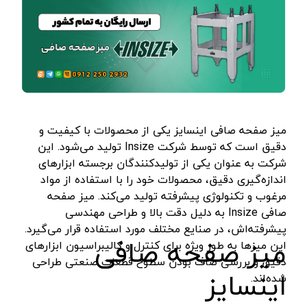
لوله بر شارژی
نووا - Nova
زرد-طوسی
گریس زن شارژی
هوم لایت - Homelite
نقره ای - سبز
پرچ کن شارژی
هیلتی - Hilti
قرمز - مشکی
منگنه کوب شارژی
کامرکس - Comrex
سفید - قرمز
کیت پولیش و سنباده
کنزاکس - Kenzax
سفید-WHITE
میز صفحه صافی اینسایز یکی از محصولات با کیفیت و
ضربه زن شارژی
گام الکتریک - Gaam Electric
آبی- طلایی
دقیق است که توسط شرکت Insize تولید می‌شود. این
دریل و پیچ گوشتی سرکج
هیوسان - Hyusan
سفید-سبز
شرکت به عنوان یکی از تولیدکنندگان برجسته ابزارهای
اندازه‌گیری دقیق، محصولات خود را با استفاده از مواد
کابل بر شارژی
جی سی بی - JCB
نقره ای-مشکی
مرغوب و تکنولوژی پیشرفته تولید می‌کند. میز صفحه
هویه شارژی
درمل - Dremel
آبی ، قرمز ، سبز ، نارنجی
صافی Insize به دلیل دقت بالا و طراحی مهندسی
پیشرفته‌اش، در صنایع مختلف مورد استفاده قرار می‌گیرد.
سشوار شارژی
برتر - Bartar
قرمز - نقره‌ای
میز صفحه صافی
این میزها به طور ویژه برای کنترل و کالیبراسیون ابزارهای
حرارت سنج شارژی
رصب - Rasb
گلد (GOLD)
دقیق و بررسی صاف بودن سطوح قطعات صنعتی طراحی
اینسایز
کارواش و سمپاش شارژی
اکتیو - Active
شده‌اند.
آبی - مشکی
پیستوله شارژی
پی ام - P.M
کرم - مشکی