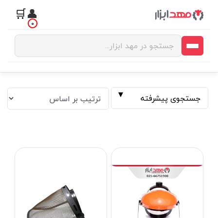
🛒
👤
0
جستجوی پیشرفته
فیلتر بر اساس قیمت