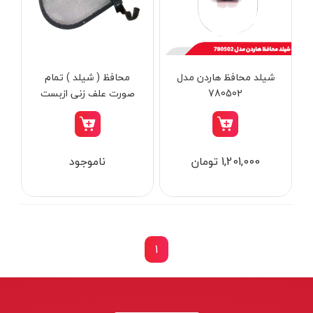
از
تومان
تا
تومان
دسته بندی ها
شیلد محافظ هاردن مدل
محافظ ( شیلد ) تمام
780502
صورت علف زنی ازبست
ابزار شارژی
1,201,000 تومان
ناموجود
ابزار برقی
ابزار جوش و برش
ابزار اندازه گیری دقیق و لیزری
ابزار باغبانی
1
برند ها
ابزار نجاری
ابزار بادی