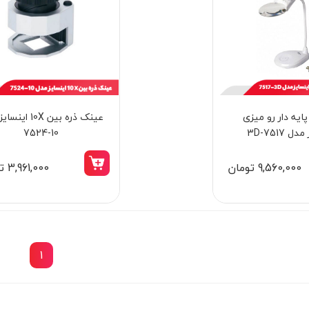
پایه دار رو میزی
عینک ذره‌ بین 10X 
 7517-3D
10-7524
9,560,000 تومان
3,961,000 تومان
1