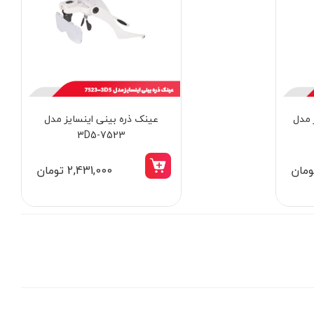
اینسایز مدل
عینک ذره‌‎ بینی اینسایز مدل
3D5-7523
2,431,000 تومان
15٪