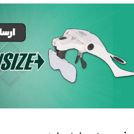
 وات تهران کیت مدل 9RF
مدل 3333
1,480,000 تومان