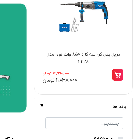
برندها
ابزار خانگی
ابزار تراشکاری
الکترونیک و روشنایی
ابزار ساختمانی
دریل ستونی 350 وات نووا مدل 5013
چراغ فواره ای 9
لوازم جانبی خودرو
علف زن نووا
25,998,000 تومان
22,025,000 تومان
علف زن کنزاکس
بلک اسمیث-black smith
جک بطری بادی بیگ رد
برند ها
جک بالابر چهار ستون بیگ رد
دریل شارژی
پیچ گوشتی شارژی
آروا - ARVA