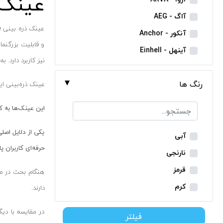
عینک 
مینی فرز شارژی
آاگ - AEG
بکس شارژی
آنکور - Anchor
دریل نمونه برداری
آینهل - Einhell
نیز کاربرد دارد.
بتن کن شارژی
ان ای سی - NEC
جارو شارژی
رنگ ها
ایران ترانس - Iran Trans
عینک ذره‌بینی ای
فارسی بر شارژی
بوش - Bosch
این عینک‌ها به 
میخکوب شارژی
توسن - Tosan
فرز شارژی
یکی از دلایل اص
جنیوس - Genius
آبی
اره شارژی
حرفه‌ای کاربران 
دیوالت - Dewalt
نارنجی
کمپرسور شارژی
رونیکس - Ronix
قرمز
هنگام بحث در مو
کاپشن شارژی
ماکیتا - Makita
کرم
دارند.
دوربین شارژی
متابو - Metabo
سبز
در مقایسه با دیگ
لوله بر شارژی
فیلتر
میلواکی - Milwaukee
زرد