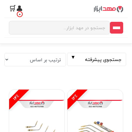
🛒
👤
0
جستجوی پیشرفته
14٪
12٪
فیلتر بر اساس قیمت