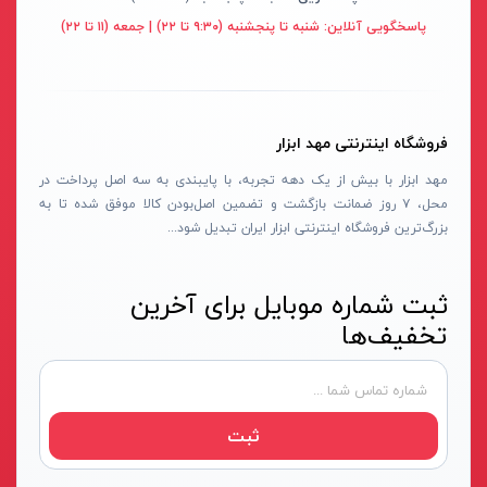
قهوه ای- مشکی
پاسخگویی آنلاین:
شنبه تا پنجشنبه (۹:۳۰ تا ۲۲) | جمعه (۱۱ تا ۲۲)
دستگاه لوله بازکنی
نوراستار- NOURSTAR
متنوع
موتور برق
پی ال- PL
چند رنگ
شلنگ ویبراتور
اوسیس- OASIS
زرد-قرمز
فروشگاه اینترنتی مهد ابزار
ماله موتوری
آسیمتو- ASIMETO
کرم-قرمز
مهد ابزار با بیش از یک دهه تجربه، با پایبندی به سه اصل پرداخت در
حدیده برقی
مکس-MAX
ابی
محل، ۷ روز ضمانت بازگشت و تضمین اصل‌بودن کالا موفق شده تا به
هویه برقی
نیرو الکتریک- NIROOELECTRIC
آبی-نارنجی
بزرگ‌ترین فروشگاه اینترنتی ابزار ایران تبدیل شود...
ست پنچرگیری
کی نت پلاس- K-NET PLUS
شفاف
گریس پمپ
فردان الکتریک- FARDAN ELECTRIC
ثبت شماره موبایل برای آخرین
آبی-قرمز
تخفیف‌ها
گریس پمپ سطلی
ایران زمین- IRAN ZAMIN
خاکستری
گریس پمپ دستی
الیت- ALITE
زرد-قهوه ای
دستگاه صافکاری
ریفنگ- RIFENG
مسی
ثبت
درجه باد
انگاره- ENGAREH
جوش لوله سبز
لگرند- LEGRAND