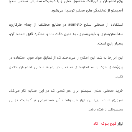
برای اطمینان از دریافت محصول اصلی و با کیفیت، سفارش سختی سنج‌
ساعت اندیکاتور
بایا-baya
آسیمتو از نمایندگی‌های معتبر توصیه می‌شود.
شمارشگر دیجیتال
خراسان افشار نژاد-khorasan afshar nejad
عمق سنج
سپهر - sepehr
استفاده از سختی سنج‌
asimeto
در صنایع مختلف از جمله فلزکاری،
گونیا مرکب
میلاد- MILAD
ساختمان‌سازی و خودروسازی، به دلیل دقت بالا و عملکرد قابل اعتماد آن،
گیج رزوه برونرو
واکو - vako
بسیار رایج است.
نیروسنج
سیمکا نور - SIMKA NOOR
این ابزارها به شما این امکان را می‌دهند که از تطابق مواد مورد استفاده در
بور گیج ( گیج سیلندر )
ولینگ-WULING
پروژه‌های خود با استانداردهای صنعتی در زمینه سختی اطمینان حاصل
پرگار صنعتی
یونی ویو-uniview
کنید.
ترازو دیجیتال
تایگ-Tayg
خرید سختی سنج‌ آسیمتو برای هر کسی که در این صنایع کار می‌کند
دماسنج لیزری دیجیتال
مهر-MEHR
ضروری است، زیرا این ابزار می‌تواند تاثیر مستقیمی بر کیفیت نهایی
سختی سنج و پایه
ویوارکس-VIVAREX
محصولات داشته باشد.
شیب سنج و زاویه سنج
پاور-POWER
عینک ذره بینی
نیوتن-Nioton
ابزار
گیج بلوک آکاد