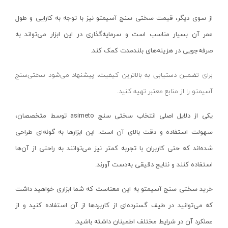
گونیا مویی و صنعتی
دلتا-Delta
وی بلوک ( v block )
از سوی دیگر، قیمت سختی سنج‌ آسیمتو نیز با توجه به کارایی و طول
نیدر - NIDER
عمر آن بسیار مناسب است و سرمایه‌گذاری در این ابزار می‌تواند به
پایه ساعت اندیکاتور
افشان طلوع
صرفه‌جویی در هزینه‌های بلندمدت کمک کند.
تاکومتر ( دورسنج )
پرسام نور-parsam noor
تست کشش تسمه
آلتونا- ALTUNA
برای تضمین دستیابی به بالاترین کیفیت، پیشنهاد می‌شود سختی‌سنج
دماسنج و رطوبت سنج
لایت- LIGHT
آسیمتو را از منابع معتبر تهیه کنید.
سیرکومتر ( قطرسنج )
رسانا اراک-RESANA ARAK
یکی از دلایل اصلی انتخاب سختی سنج‌
asimeto
توسط متخصصان،
صفحه صافی
تیک - TIK
سهولت استفاده و دقت بالای آن است. این ابزارها به گونه‌ای طراحی
کولیس
بیگ رد- BIG RED
شده‌اند که حتی کاربران با تجربه کمتر نیز می‌توانند به راحتی از آن‌ها
گیج بلوک
بتا-BETA
استفاده کنند و نتایج دقیقی به‌دست آورند.
میکروسکوپ
رویان-Royan
خرید سختی سنج‌ آسیمتو به این معناست که شما ابزاری خواهید داشت
ارتفاع سنج
الکترو جوش-Electro welding
که می‌توانید در طیف گسترده‌ای از کاربردها از آن استفاده کنید و از
زاویه سنج
ایزی پاور- EASY POWER
عملکرد آن در شرایط مختلف اطمینان داشته باشید.
فیلر
ام ان سی- MNC