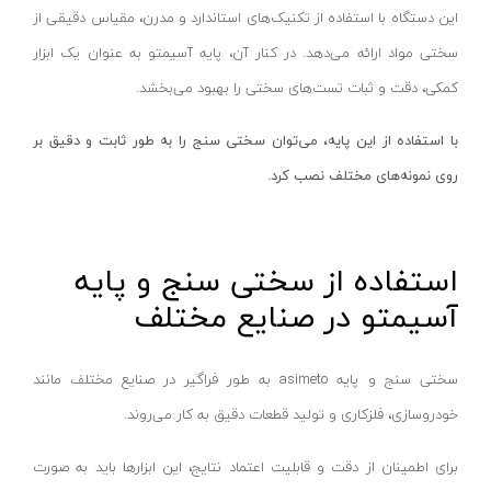
این دستگاه با استفاده از تکنیک‌های استاندارد و مدرن، مقیاس دقیقی از
کارواش دستی
سختی مواد ارائه می‌دهد. در کنار آن، پایه آسیمتو به عنوان یک ابزار
موتور برق نووا
کمکی، دقت و ثبات تست‌های سختی را بهبود می‌بخشد.
موتور برق کنزاکس
تابلو
با استفاده از این پایه، می‌توان سختی سنج را به طور ثابت و دقیق بر
ابزار کارگاهی
روی نمونه‌های مختلف نصب کرد.
دیگر لوازم جانبی
ابزار آلات دستی
استفاده از سختی سنج و پایه
انواع جعبه
آسیمتو در صنایع مختلف
صفحه سنگ و سایش
تجهیزات جا‌به‌جایی
سختی سنج و پایه asimeto به طور فراگیر در صنایع مختلف مانند
ابزار آلات مارک زنی
خودروسازی، فلزکاری و تولید قطعات دقیق به کار می‌روند.
انواع انبر
برای اطمینان از دقت و قابلیت اعتماد نتایج، این ابزارها باید به صورت
آبپاش