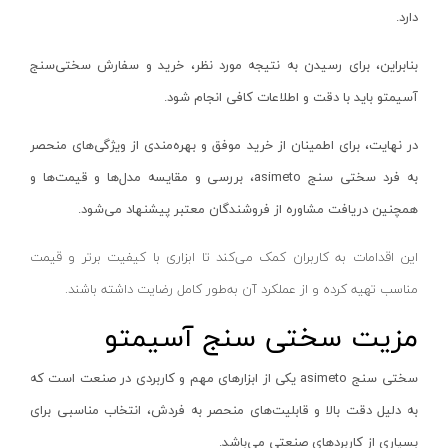
پولیش شارژی
اس بی سی - SBC
دارد.
آبی -نقره‌ای
انواع قیچی شارژی
متفرقه - Other
آبی-نقره‌ای-مشکی
بنابراین، برای رسیدن به نتیجه مورد نظر، خرید و سفارش سختی‌سنج
فارسی بر کنزاکس
گریتک - GREATEC
طلایی
آسیمتو باید با دقت و اطلاعات کافی انجام شود.
شیشه شوی شارژی
باس - BOSS
سفید -مشکی
در نهایت، برای اطمینان از خرید موفق و بهره‌مندی از ویژگی‌های منحصر
دریل‌ها
رابین - Rabin
طلایی - نقره‌ای
به فرد سختی سنج
asimeto
، بررسی و مقایسه مدل‌ها و قیمت‌ها و
بتن‌کن و چکش تخریب
زینسر - Zinser
نقره‌ای - نوک مدادی
همچنین دریافت مشاوره از فروشندگان معتبر پیشنهاد می‌شود.
فرزها
ای جی پی - EGP
سرمه‌ای - طوسی
بکس و پیچ‌گوشتی
ای جی پی - AGP
آبی - سفید
این اقدامات به کاربران کمک می‌کند تا ابزاری با کیفیت برتر و قیمت
دستگاه‌های سایشی
سپهر جوش
مناسب تهیه کرده و از عملکرد آن به‌طور کامل رضایت داشته باشند.
الوان
سایر ابزار برقی
سیم پود - Simpood
مزیت سختی سنج‌ آسیمتو
زرد و مشکی
کارواش فشار قوی
فروزش - Foroozesh
سرمه ای-مشکی
سختی سنج‌
asimeto
یکی از ابزارهای مهم و کاربردی در صنعت است که
پیچ گوشتی برقی
آنیکو-Anico
ابی
به دلیل دقت بالا و قابلیت‌های منحصر به فردش، انتخاب مناسبی برای
شیار کن
کله اسبی-unicorn
سرمه ای - نقره ای
بسیاری از کاربردهای صنعتی می‌باشد.