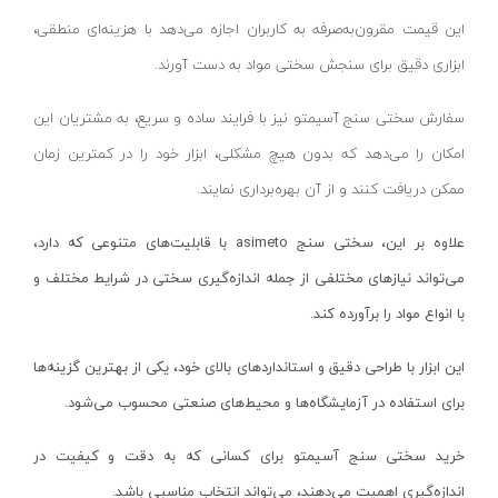
قهوه ای- مشکی
این قیمت مقرون‌به‌صرفه به کاربران اجازه می‌دهد با هزینه‌ای منطقی،
دستگاه لوله بازکنی
نوراستار- NOURSTAR
متنوع
ابزاری دقیق برای سنجش سختی مواد به دست آورند.
موتور برق
پی ال- PL
چند رنگ
شلنگ ویبراتور
اوسیس- OASIS
زرد-قرمز
سفارش سختی سنج‌ آسیمتو نیز با فرایند ساده و سریع، به مشتریان این
ماله موتوری
آسیمتو- ASIMETO
کرم-قرمز
امکان را می‌دهد که بدون هیچ مشکلی، ابزار خود را در کمترین زمان
حدیده برقی
مکس-MAX
ممکن دریافت کنند و از آن بهره‌برداری نمایند.
ابی
هویه برقی
نیرو الکتریک- NIROOELECTRIC
آبی-نارنجی
علاوه بر این، سختی سنج
asimeto
با قابلیت‌های متنوعی که دارد،
ست پنچرگیری
کی نت پلاس- K-NET PLUS
شفاف
می‌تواند نیازهای مختلفی از جمله اندازه‌گیری سختی در شرایط مختلف و
گریس پمپ
فردان الکتریک- FARDAN ELECTRIC
آبی-قرمز
با انواع مواد را برآورده کند.
گریس پمپ سطلی
ایران زمین- IRAN ZAMIN
خاکستری
این ابزار با طراحی دقیق و استانداردهای بالای خود، یکی از بهترین گزینه‌ها
گریس پمپ دستی
الیت- ALITE
زرد-قهوه ای
برای استفاده در آزمایشگاه‌ها و محیط‌های صنعتی محسوب می‌شود.
دستگاه صافکاری
ریفنگ- RIFENG
مسی
درجه باد
انگاره- ENGAREH
خرید سختی سنج‌ آسیمتو برای کسانی که به دقت و کیفیت در
جوش لوله سبز
لگرند- LEGRAND
اندازه‌گیری اهمیت می‌دهند، می‌تواند انتخاب مناسبی باشد.