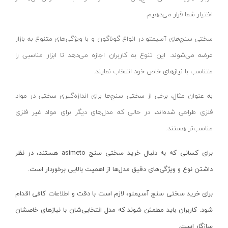
کورنومتر دیجیتال
کارچر-KARCHER
اختیار شما قرار می‌دهیم.
آب تراز
لیان لایت-LIAN LIGHT
سختی سنج‌های آسیمتو در انواع گوناگون و با ویژگی‌های متنوع به بازار
باسکول
تاپ تول-TOPTUL
عرضه می‌شوند. این تنوع به کاربران اجازه می‌دهد تا ابزار مناسبی را
هد میکرومتر
ماه رخ-MOON RISE
متناسب با نیازهای خاص خود انتخاب نمایند.
گیج توپی
رپتور - RAPTOR
ذره بین
به عنوان مثال، برخی از سختی سنج‌ها برای اندازه‌گیری سختی در مواد
گلدن گیت- GOLDEN GATE
فلزی طراحی شده‌اند، در حالی که مدل‌های دیگر برای مواد غیر فلزی
کیت زیر کاری
اکستروم-axtrom
مناسب‌تر هستند.
مماس یاب
آپکس-APPEX
پایه ضخامت سنج
تیوان-TIVAN
برای کسانی که به دنبال خرید سختی سنج
asimeto
هستند، در نظر
گیج مخروطی
دینا-DINA
داشتن نوع و ویژگی‌های دقیق مدل‌ها از اهمیت بالایی برخوردار است.
پراپ
آبتین-ABTIN
برای خرید سختی سنج آسیمتو، لازم است با دقت و اطلاعات کافی اقدام
نشانگر دیجیتال
پارس شعاع توس-pars shua tus
شود. کاربران باید مطمئن شوند که مدل انتخابی‌شان با نیازهای خاصشان
لوکس‌متر و نورسنج
مسترتولز-MASTER TOOLS
سازگار است.