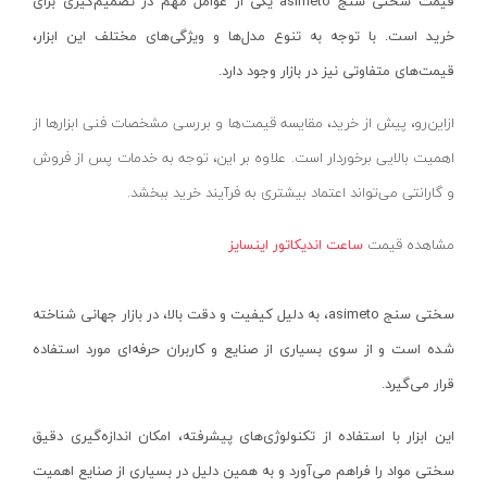
قیمت سختی سنج
asimeto
یکی از عوامل مهم در تصمیم‌گیری برای
سنباده شارژی
نکستول - NEXTOOL
آبی روشن
خرید است. با توجه به تنوع مدل‌ها و ویژگی‌های مختلف این ابزار،
بلوور شارژی
اچ تی سی - HTC
نقره ای-قرمز-مشکی
قیمت‌های متفاوتی نیز در بازار وجود دارد.
سنباده شارژی
وینکس - Winex
مشکی-قرمز
ازاین‌رو، پیش از خرید، مقایسه قیمت‌ها و بررسی مشخصات فنی ابزارها از
کارواش شارژی
ازبست - EZBEST
سرمه ای - مشکی
اهمیت بالایی برخوردار است. علاوه بر این، توجه به خدمات پس از فروش
شمشادزن شارژی
لان تاپ - LAUNTOP
زرد - سفید
و گارانتی می‌تواند اعتماد بیشتری به فرآیند خرید ببخشد.
دستگاه چسب
بلک مکس - Black Max
سفید - مشکی - قرمز
اکسپندر
مشاهده قیمت
ساعت اندیکاتور اینسایز
سیلور - Silver
نارنجی - مشکی
چکش ویبراتور شارژی
ادون - Edon
نقره‌ای - قرمز
سختی سنج
asimeto
، به دلیل کیفیت و دقت بالا، در بازار جهانی شناخته
میکسر شارژی
کستل - Castel
سفید
شده است و از سوی بسیاری از صنایع و کاربران حرفه‌ای مورد استفاده
فن
اینتیمکس - INTIMAX
قرمز- مشکی-نقره‌ای
قرار می‌گیرد.
حدیده زن شارژی
کلاسیک - Classic
سفید - نقره‌ای
کیت ابزار شارژی
آلپینوکس - ALPINOX
زرد - نقره‌ای
این ابزار با استفاده از تکنولوژی‌های پیشرفته، امکان اندازه‌گیری دقیق
ماساژور شارژی
استابیلا - STABILA
قهوه‌ای - نقره‌ای
سختی مواد را فراهم می‌آورد و به همین دلیل در بسیاری از صنایع اهمیت