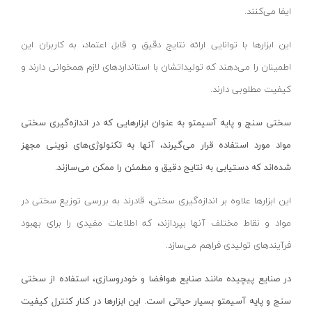
ایفا می‌کنند.
اره فارسی بر
لایفیکس-LIFIEX
این ابزارها با توانایی ارائه نتایج دقیق و قابل اعتماد، به کاربران این
اره میزی نجاری
پوکا- PUKKA
اطمینان را می‌دهند که تولیداتشان با استانداردهای لازم همخوانی دارند و
پولیش زن برقی
یارد-YARD
کیفیت مطلوبی دارند.
سنباده لرزان
کواکس-COVAX
سنباده گندگی
یاتو-YATO
سختی سنج و پایه آسیمتو به عنوان ابزارهایی که در اندازه‌گیری سختی
سنباده هفتیری
کنیپکس-KNIPEX
مواد مورد استفاده قرار می‌گیرند، آنها به تکنولوژی‌های نوینی مجهز
سنباده نواری
هاردن-HARDEN
شده‌اند که دستیابی به نتایج دقیق و مطمئن را ممکن می‌سازند.
میخکوب بادی
ورا-WERA
این ابزارها علاوه بر اندازه‌گیری سختی، قادرند به بررسی توزیع سختی در
منگنه کوب بادی
مواد و نقاط مختلف آنها بپردازند، که اطلاعات مفیدی را برای بهبود
کمپرسور باد ۱۰تا ۸۰لیتر
فرآیندهای تولیدی فراهم می‌سازد.
کمپرسور فندکی ماشین
در صنایع پیچیده مانند صنایع هوافضا و خودروسازی، استفاده از سختی
کیت کمپرسور باد
سنج و پایه آسیمتو بسیار حیاتی است. این ابزارها در کنار کنترل کیفیت
کمپرسور باد نووا