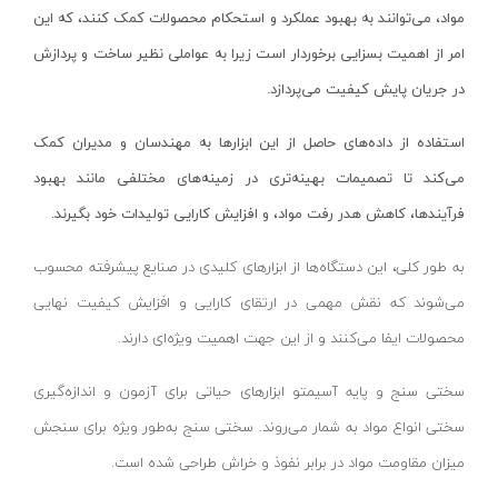
مواد، می‌توانند به بهبود عملکرد و استحکام محصولات کمک کنند، که این
کمپرسور باد کنزاکس
امر از اهمیت بسزایی برخوردار است زیرا به عواملی نظیر ساخت و پردازش
بکس بادی ۳/۸ اینچ
در جریان پایش کیفیت می‌پردازد.
بکس بادی ۱/۲ اینچ
بکس بادی ۳/۴ اینچ
استفاده از داده‌های حاصل از این ابزارها به مهندسان و مدیران کمک
می‌کند تا تصمیمات بهینه‌تری در زمینه‌های مختلفی مانند بهبود
بکس بادی ۱ اینچ
فرآیندها، کاهش هدر رفت مواد، و افزایش کارایی تولیدات خود بگیرند.
بکس بادی و فرز انگشتی بیگ رد
اور فرز نجاری
به طور کلی، این دستگاه‌ها از ابزارهای کلیدی در صنایع پیشرفته محسوب
رنده و گندگی
می‌شوند که نقش مهمی در ارتقای کارایی و افزایش کیفیت نهایی
رنده بغل دو راهه
محصولات ایفا می‌کنند و از این جهت اهمیت ویژه‌ای دارند.
رنده برقی
سختی سنج و پایه آسیمتو ابزارهای حیاتی برای آزمون و اندازه‌گیری
رنده گندگی
سختی انواع مواد به شمار می‌روند. سختی سنج به‌طور ویژه برای سنجش
متر لیزری اینسایز
میزان مقاومت مواد در برابر نفوذ و خراش طراحی شده است.
لوازم جانبی کارواش