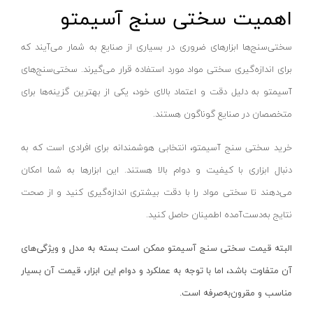
اهمیت سختی سنج‌ آسیمتو
هویه گازی
ای لایت- ALITE
قطعه شور
مرکان- MERKAN
سختی‌سنج‌ها ابزارهای ضروری در بسیاری از صنایع به شمار می‌آیند که
سندان صافکاری
ملک الکتریک پارس- MALEK ELECTRIC
برای اندازه‌گیری سختی مواد مورد استفاده قرار می‌گیرند. سختی‌سنج‌های
دستگاه سوراخ کن
آمیسا- AMISA
آسیمتو به دلیل دقت و اعتماد بالای خود، یکی از بهترین گزینه‌ها برای
دستگاه تسمه کش
مارکه- MARKEH
متخصصان در صنایع گوناگون هستند.
ماشین‌آلات درب و پنجره upvc
گوانگلو- GUANGLU
خرید سختی سنج‌ آسیمتو، انتخابی هوشمندانه برای افرادی است که به
پولی کش و بلبرینگ کش
وندا- VANDA
دنبال ابزاری با کیفیت و دوام بالا هستند. این ابزارها به شما امکان
قاپک (شیشه گیر)
لدمن- LEDMAN
می‌دهند تا سختی مواد را با دقت بیشتری اندازه‌گیری کنید و از صحت
ابزار برش کاشی و سرامیک
ایمکس
نتایج به‌دست‌آمده اطمینان حاصل کنید.
میز صلیبی-سینوسی
بکس - BEX
البته قیمت سختی سنج‌ آسیمتو ممکن است بسته به مدل و ویژگی‌های
تراز لیزری
پی جی تی
آن متفاوت باشد، اما با توجه به عملکرد و دوام این ابزار، قیمت آن بسیار
متر لیزری
نیرو کابل زاگرس - Zagros cable power
مناسب و مقرون‌به‌صرفه است.
تراز دستی
میرا - Mira