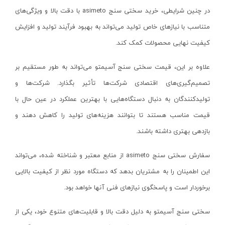
قیچی باغبانی
سومیو-SUMIO
در چنین شرایطی، خرید سختی سنج
asimeto
با دقت بالا و ویژگی‌های
تایمر آبیاری
ایندکس-INDEX
متناسب با نیازهای خاص تولید می‌تواند به بهبود فرآیند تولید و افزایش
سری آبپاش
رکسمی-rexmi
کیفیت نهایی محصولات کمک کند.
اره درخت بر برقی
ایمر-IMER
علاوه بر این، قیمت سختی سنج آسیمتو می‌تواند به طور مستقیم بر
اره درخت بر بنزینی
وی تولز-vtools
تصمیم‌گیری‌های اقتصادی شرکت‌ها تأثیر بگذارد. شرکت‌ها و
علف زن برقی
ابزار سازان آریاوش- abzarsazan-aryavash
تولیدکنندگان به دنبال دستگاه‌هایی با بهترین عملکرد در عین حال با
علف زن موتوری
هزبرن-HEZBURN
قیمت مناسب هستند تا بتوانند هزینه‌های تولید را کاهش دهند و
اره نجاری
مانو-MANO
بازدهی بهتری داشته باشند.
ابزار بادی نجاری
مستر پروپر-mr.propre
سفارش سختی سنج
asimeto
از منابع معتبر و شناخته شده، می‌تواند
فارسی بر نجاری
کیوبریک-qbrIck
این اطمینان را به مشتریان بدهد که دستگاه مورد نظر از کیفیت بالایی
سنباده زن نجاری
اس پی- SP
برخوردار است و پاسخگوی نیازهای فنی آنها خواهد بود.
فرزهای نجاری
داناپلاس-DANAPLUS
سختی سنج آسیمتو به دلیل دقت بالا و قابلیت‌های متنوع خود، یکی از
رنده‌های نجاری
ایران کوب-iran kob