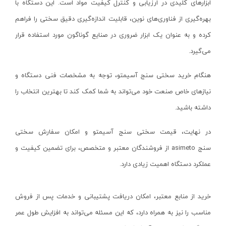
ابزارهای کلیدی در ارزیابی و کنترل کیفیت مواد است. این دستگاه با
انواع مته و قلم
استارمکس-starmax
بهره‌گیری از فناوری‌های نوین، قابلیت اندازه‌گیری دقیق سختی را فراهم
پایه فارسی بر
کلابر-claber
کرده و به عنوان یک ابزار ضروری در صنایع گوناگون مورد استفاده قرار
ماشین سنباده نواری
وفایی-VAFAEI
می‌گیرد.
سایر ابزار نجاری
کوکا-kuka
دم چلچله زن
بی اس- BS
هنگام خرید سختی سنج آسیمتو، توجه به مشخصات فنی دستگاه و
منگنه و میخکوب بادی
آرامیس-ARSMIS
نیازهای خاص صنعت خود می‌تواند به شما کمک کند تا بهترین انتخاب را
کمپرسور باد
داشته باشید.
آمل صنعت- AMOL SANAT
بکس بادی
وادفو
در نهایت، قیمت سختی سنج آسیمتو و امکان سفارش سختی
پیستوله بادی
حدید برش- HADID BORESH
سنج
asimeto
از فروشندگان معتبر و متخصص، برای تضمین کیفیت و
پرچ کن بادی
ایفا الکترونیک - EEFA ELECTRONIC
عملکرد دستگاه اهمیت زیادی دارد.
پیچ گوشتی بادی
ریزو-RIZO
سایر ابزار بادی
ورتکس-VERTEX
خرید از منابع معتبر، امکان دریافت پشتیبانی و خدمات پس از فروش
الکتریکی و روشنایی
بلک اسمیث
مناسب را نیز به همراه دارد، که این مسئله می‌تواند به افزایش طول عمر