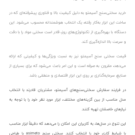
پایه سنگ سنباده
پرتو الکتریک - PARTO ELECTRIC
نارنجی-مشکی
خرید سختی‌سنج آسیمتو به دلیل کیفیت بالا و فناوری پیشرفته‌ای که در
برش و تراش دهنده
اینسایز - INSIZE
نارنجی-نقره ای
ساخت این ابزار به‌کار رفته، یک انتخاب هوشمندانه محسوب می‌شود. این
کف ساب و موزائیک ساب
جی تی - GT
زرد-مشکی
دستگاه با بهره‌گیری از تکنولوژی‌های روز، قادر است سختی مواد را با دقت
پشم زن
دنلکس - DANLEX
1176
و سرعت بالا اندازه‌گیری کند.
موتور ویبراتور
اخوان الکتریک
طلایی
فن برقی
میتوتویو- MITUTOYO
سبز-نقره ای
قیمت سختی سنج‌ آسیمتو نیز به نسبت ویژگی‌ها و کیفیتی که ارائه
اینورتر جوشکاری
سوماک- SUMAKE
صورتی
می‌دهد، مقرون به صرفه است و این امر باعث می‌شود که برای بسیاری از
دستگاه جوش CO2
هانیکو- HANICO
صنایع، سرمایه‌گذاری بر روی این ابزار اقتصادی و منطقی باشد.
قهوه ای
جوش تیگ-آرگون
بوکی-BOKY
دودی
در فرایند سفارش سختی‌سنج‌های آسیمتو، مشتریان قادرند با انتخاب
دستگاه برش
المکس- ELMAX
نارنجی - سفید
مدل مناسب از بین گزینه‌های مختلف، ابزار مورد نظر خود را با توجه به
کابل جوشکاری
پوتیان- PUTIAN
آبی- مشکی- سفید
نیازهای خاصشان تهیه کنند.
ترانس جوش
زد سی سی- ZCC
جنگلی
این تنوع در مدل‌ها، به کاربران این امکان را می‌دهد که دقیقاً ابزار مناسب
سرپیک برشکاری
هیرو- HERO
قرمز- طوسی
با شرایط کاری خود را انتخاب کنند. سختی سنج
asimeto
با طراحی