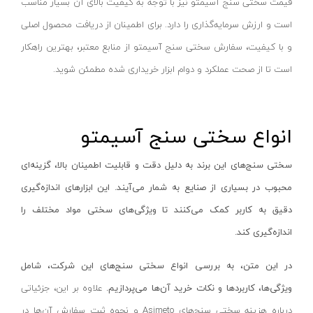
قیمت سختی سنج‌ آسیمتو نیز با توجه به کیفیت بالای آن بسیار مناسب
رابط گیج
ام تی سی-MTC
است و ارزش سرمایه‌گذاری را دارد. برای اطمینان از دریافت محصول اصلی
رابط
هیتوچی- HITOCHI
و با کیفیت، سفارش سختی سنج‌ آسیمتو از منابع معتبر، بهترین راهکار
آینه بازرسی
هوفر- HUFER
است تا از صحت عملکرد و دوام ابزار خریداری شده مطمئن شوید.
ست گیج
تانوس-Tanos
پایه نگهدارنده
جکسون-JACKSON
انواع
سختی سنج‌ آسیمتو
غلظت‌ سنج
رامونا-RAMONA
گیج مانومتر
آنزو- ANZO
سختی سنج‌های این برند به دلیل دقت و قابلیت اطمینان بالا، گزینه‌ای
گیج سیم
کادکس-KADEX
محبوب در بسیاری از صنایع به شمار می‌آیند. این ابزارهای اندازه‌گیری
گیج زاویه‌ سنج
دی سی ای-DCE
دقیق به کاربر کمک می‌کنند تا ویژگی‌های سختی مواد مختلف را
انواع شابلون
پروتک- PROTEC
اندازه‌گیری کند.
غلظت‌سنج
الکتروژن- ELECTROJEN
در این متن، به بررسی انواع سختی سنج‌های
این شرکت
، شامل
صوت و صدا سنج
شفق-Scheppach
ویژگی‌ها، کاربردها و نکات خرید آن‌ها می‌پردازیم.
علاوه بر این، جزئیاتی
زبری سنج
صبا ترانس-saba trans
درباره هزینه سختی سنج‌های Asimeto و نحوه ثبت سفارش آن‌ها در