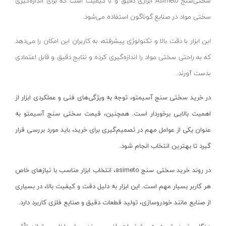
متابو - Metabo
سختی‌سنج Asimeto ابزاری دقیق و با کیفیت است که برای اندازه‌گیری
سبز
فیلتر
پیچ گوشتی شارژی
سختی مواد در صنایع گوناگون استفاده می‌شود.
میلواکی - Milwaukee
زرد
حذف فیلتر
مینی فرز شارژی
نک - NEK
سرمه ای
این ابزار با دقت بالا و تکنولوژی پیشرفته، به کاربران این امکان را می‌دهد
بکس شارژی
هیوندای - Hyundai
نقره ای
که به راحتی سختی مواد را اندازه‌گیری کرده و نتایج دقیق و قابل اعتمادی
دریل نمونه برداری
والتی - Walte
مشکی
بدست آورند.
بتن کن شارژی
کرون - Crown
طوسی
در خرید سختی سنج آسیمتو، توجه به ویژگی‌های فنی و عملکردی ابزار از
جارو شارژی
ایران پتک - Iran Potk
یشمی-مشکی
اهمیت بالایی برخوردار است. همچنین، قیمت سختی سنج آسیمتو به
فارسی بر شارژی
تاپ گاردن - Top Garden
1264
عنوان یکی از عوامل مهم در تصمیم‌گیری برای خرید، باید مورد بررسی قرار
میخکوب شارژی
توسن پلاس - Tosan Plus
74
گیرد تا بهترین انتخاب انجام شود.
فرز شارژی
جیت - Jit
یشمی
در روند خرید سختی سنج
asimeto
، انتخاب ابزار مناسب با نیازهای خاص
اره شارژی
دی سی ای - DCA
سرمه ای -نقره ای
هر کاربر بسیار مهم است. این ابزار به دلیل دقت و کیفیت بالا، در بسیاری
کمپرسور شارژی
صبا ‌الکتریک - Saba Electric
سبز- مشکی
از صنایع مانند خودروسازی، تولید قطعات دقیق و صنایع فلزی کاربرد دارد.
کاپشن شارژی
محک - Mahak
زرد - مشکی
دوربین شارژی
مک تک - Maktec
مشکی-طوسی