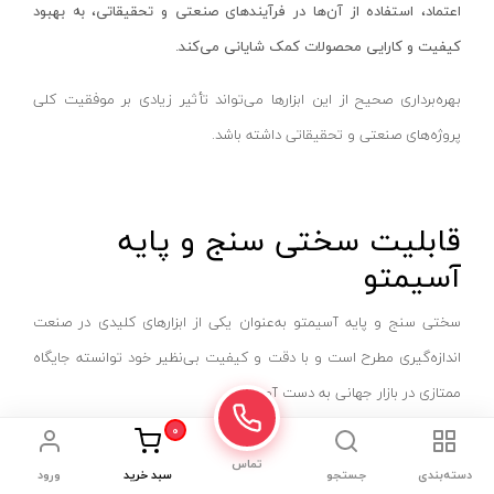
عینک ایمنی
اعتماد، استفاده از آن‌ها در فرآیندهای صنعتی و تحقیقاتی، به بهبود
پاور بانک و کابل شارژر
کیفیت و کارایی محصولات کمک شایانی می‌کند.
پا ابزار
بهره‌برداری صحیح از این ابزارها می‌تواند تأثیر زیادی بر موفقیت کلی
غلتک سشوار
پروژه‌های صنعتی و تحقیقاتی داشته باشد.
بلبرینگ
کالیبر اتو لوله سبز
رینگ جمع کن
قابلیت سختی سنج و پایه
آسیمتو
ماژیک
رفرکتومتر
سختی سنج و پایه آسیمتو به‌عنوان یکی از ابزارهای کلیدی در صنعت
اسپیکر
اندازه‌گیری مطرح است و با دقت و کیفیت بی‌نظیر خود توانسته جایگاه
لوازم ابزار برش
ممتازی در بازار جهانی به دست آورد.
روبند قالب
0
این ابزار برای اندازه‌گیری سختی مواد مختلف مانند فلزات، پلاستیک‌ها، و
صفحه تقسیم
تماس
دسته‌بندی
جستجو
سبد خرید
ورود
سرامیک‌ها مورد استفاده قرار می‌گیرد. اهمیت این ابزار به حدی است که
ست مته و پیچ گوشتی