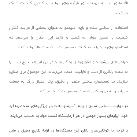
سه نظام
اقتصادی نیز به بهینه‌سازی فرآیندهای تولید و کنترل کیفیت کمک
گیره فاضلابی
می‌کنند.
پیستون
استفاده از سختی سنج و پایه آسیمتو به عنوان بخشی از فرآیند کنترل
متعلقات جاروبرقی
کیفیت و تحلیل مواد، به کسب و کارها این امکان را می‌دهد که
لوازم جانبی بخارشوی
استانداردهای خود را حفظ کنند و محصولات با کیفیت بالا تولید کنند.
کیت شارژر و باطری
طراحی‌های پیشرفته و فناوری‌های به کار رفته در این ابزارها، نتایج تست را
تبدیل دریل به پمپ آب
به سطح بالاتری از دقت و قابلیت اعتماد می‌رساند. این موضوع برای صنایع
کفش ایمنی
نیازمند به تست‌های سختی منظم و دقیق، یک امتیاز بزرگ به حساب
مرغک تراشکاری
می‌آید و به بهبود کلی کیفیت محصولات کمک می‌کند.
صفحه گردان
در نهایت، سختی سنج و پایه آسیمتو به دلیل ویژگی‌های منحصربه‌فرد
متعلقات
خود، ابزارهای بسیار مهمی در هر آزمایشگاه تست مواد به حساب می‌آیند.
دستکش صنعتی
روغن دان
با توجه به توانایی‌های بالای این دستگاه‌ها در ارائه نتایج دقیق و قابل