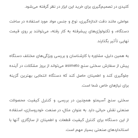
پروفیل بر کنزاکس
کلیدی در تصمیم‌گیری برای خرید این ابزار در نظر گرفته می‌شود.
جی سی پی-JCP
اره درخت بر
اسپاد-SPAD
عواملی مانند دقت اندازه‌گیری، نوع و جنس مواد مورد استفاده در ساخت
علف زن (داس)
جی اچ سی-JHC
دستگاه، و تکنولوژی‌های پیشرفته به کار رفته، می‌توانند بر روی قیمت
شمشاد زن
بوجار-BOOJAR
نهایی تأثیر بگذارند.
سرشاخه زن
آپشن-option
به همین دلیل، مشاوره با کارشناسان و بررسی ویژگی‌های مختلف دستگاه
دستگاه سمپاش
هاربر-harbour
پیش از سفارش سختی سنج
asimeto
می‌تواند از بروز مشکلات در آینده
چاله کن موتوری
رکس-rex
جلوگیری کند و اطمینان حاصل کند که دستگاه انتخابی بهترین گزینه
چمن زن موتوری
فیدک-FIDEK
برای نیازهای خاص شما است.
چمن زن برقی
بلک اند دکر-black+decker
سختی سنج آسیمتو همچنین در بررسی و کنترل کیفیت محصولات
سایر ابزارهای باغبانی
کاپرو-Kapro
صنعتی نقش حیاتی دارد. به عنوان مثال، در صنعت خودروسازی، استفاده
چاقوی شکاری
فورد-ford
از این دستگاه برای کنترل کیفیت قطعات و اطمینان از سازگاری آنها با
چمن زن دستی
سیموند-simond
استانداردهای صنعتی بسیار مهم است.
تیلر
آپ اسپریت-upspirit