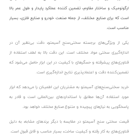
دسته هوا برش
لکا- LEKA
قرمز- مشکی- طوسی
ارگونومیک و ساختار مقاوم، تضمین کننده عملکرد پایدار و طول عمر بالا
ماسک جوشکاری
آکاد- ACCUD
بفش
است که برای صنایع مختلف، از جمله صنعت خودرو و صنایع فلزی، بسیار
سایر ابزار جوشکاری
اشتیل- STIHL
RGB
مناسب است.
دستگاه های جوش لوله پلی اتیلن
شپخ- SCHEPPACH
طوسی روشن
یکی از ویژگی‌های برجسته سختی‌سنج آسیمتو، دقت بی‌نظیر آن در
کیت جوشکاری
تهران کیت- TEHRANKIT
سفید-آفتابی
اندازه‌گیری سختی مواد مختلف است. این دقت بالا به لطف استفاده از
مهره کبریتی
راد الکتریک- RAD ELECTRIC
قرمز-آبی-سبز
فناوری‌های پیشرفته و حسگرهای با کیفیت در این ابزار حاصل می‌شود که
دستگاه جوش الکتروفیوژن
تکنوتل- TECHNOTEL
مسی
تضمین‌کننده دقت و اعتمادپذیری نتایج اندازه‌گیری است.
سرپیک جوشکاری
ام تی- MT
هفت رنگ
خشک کن الکترود
الاندا- ELANDA
آفتابی
خرید سختی‌سنج‌های آسیمتو به مشتریان این اطمینان را می‌دهد که ابزار
ربات جوش و برش
حارس-HARES
سفید یخی
مورد استفاده آن‌ها مطابق با استانداردهای بین‌المللی است و قادر به
میز برش
بلدن- BELDEN
پاسخگویی به نیازهای پیچیده و متنوع صنایع مختلف خواهد بود.
سفید_آفتابی_انبه‌ای
لوازم ابزار تراشکاری
تیراژه -TIRAJEH
سبز-قرمز-مولتی نچرال-آبی
قیمت سختی سنج‌ آسیمتو در مقایسه با دیگر برندهای مشابه، به دلیل
جاروبرقی صنعتی
فردان الکتریک- FARDAN ELECTRIC
سفید-نچرال-آفتابی
فناوری‌های به کار رفته و کیفیت ساخت، بسیار مناسب و قابل قبول است.
تفنگ میخ کوب
کداک- KODAK