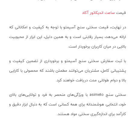
تینر
کینگ سو- KINGSO
قیمت
ساعت اندیکاتور آکاد
اورینگ تست لوله
آریا- ARYA
در نهایت، قیمت سختی سنج‌ آسیمتو با توجه به کیفیت و امکاناتی که
دستگاه های هیدرواستاتیک
ام وی سی- MVC
ارائه می‌دهد، بسیار رقابتی است و به همین دلیل، این ابزار از محبوبیت
انواع دستگاه پمپ
ام تی- MT
بالایی در میان کاربران برخوردار است.
ابزار مکانیکی و تعمیرگاهی
آسیا-ASYA
اتو لوله سبز
سولونیکس- SOLONIX
با ثبت سفارش سختی‌ سنج آسیمتو و برخورداری از تضمین کیفیت و
ساکشن روغن
بیلیان- BAILIAN
پشتیبانی کامل، مشتریان می‌توانند مطمئن باشند که محصولی با کارایی
برانکارد تعمیرگاهی
سی ان سی- CNC
بالا و دوام طولانی مدت دریافت خواهند کرد.
زمین شوی
دیپلمات- DEPLOMAT
سختی سنج
asimeto
با ویژگی‌های منحصر به فرد و توانایی‌های بالای
بخارشوی
کاربیست-KARBIST
خود، انتخابی هوشمندانه برای همه کسانی است که به دنبال ابزار دقیق و
استاپر لوله
جی آر- GR
کارآمد برای اندازه‌گیری سختی مواد هستند.
گیج فشار
دی تک- DTEC
درجه تست لوله
نارکن- NARKEN