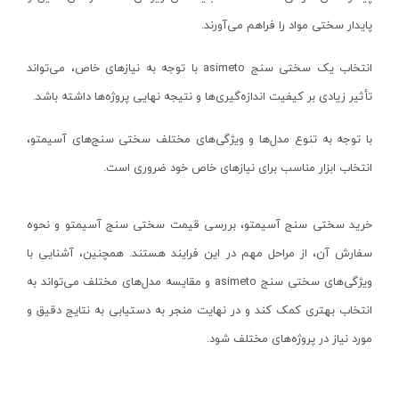
میکا-MICA
پایدار سختی مواد را فراهم می‌آورند.
فرز انگشتی گلو کوتاه
یونیتی-UNI-T
فرز انگشتی گلو بلند
توان جم-TAVAN JAM
انتخاب یک سختی سنج
asimeto
با توجه به نیازهای خاص، می‌تواند
فرز انگشتی مینیاتوری
یال-YALE
تأثیر زیادی بر کیفیت اندازه‌گیری‌ها و نتیجه نهایی پروژه‌ها داشته باشد.
شیارزن تک تیغ
سامسونگ-SAMSUNG
با توجه به تنوع مدل‌ها و ویژگی‌های مختلف سختی سنج‌های آسیمتو،
شیارزن دو تیغ
نجم-NAJM
انتخاب ابزار مناسب برای نیازهای خاص خود ضروری است.
بکس برقی
تایگر هد-TIGER HEAD
پیچ گوشتی برقی
فرود-FREUD
خرید سختی سنج آسیمتو، بررسی قیمت سختی سنج آسیمتو و نحوه
پولیش زن برقی
کارناوال-KARNAVAL
سفارش آن، از مراحل مهم در این فرایند هستند. همچنین، آشنایی با
سنگ رومیزی
فورس-FORCE
ویژگی‌های سختی سنج
asimeto
و مقایسه مدل‌های مختلف می‌تواند به
بتن ساب‌ها
مگا-Mega
انتخاب بهتری کمک کند و در نهایت منجر به دستیابی به نتایج دقیق و
کف ساب و موزائیک ساب
نورشید-Norshid
مورد نیاز در پروژه‌های مختلف شود.
بلوور/دمنده
هسیس-Hasis
سشوار صنعتی
لاین-Line