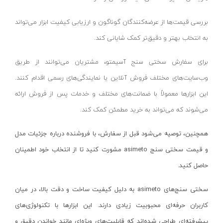
دریل بتن کن ۵ شیار
عمارت-EMARAT
چکش تخریب
زیمبرگ-ZIMBERG
بررسی قیمت‌ها از عرضه‌کنندگان گوناگون و ارزیابی کیفیت ابزار می‌تواند
دریل بتن کن ۴ شیار
فمی-FEMI
به انتخاب بهتر و دقیق‌تر کمک شایانی کند.
مینی فرز
روتوکس-ROTOX
برای سفارش سختی سنج آسیمتو، مشتریان می‌توانند از طریق
فرز آهنگری
اس تی ای-STA
وب‌سایت‌های مختلف فروش آنلاین یا نمایندگی‌های رسمی اقدام کنند.
فرز سنگبری
هاردکس-HARDEX
این ابزارها معمولاً با ضمانت‌های مختلف و خدمات پس از فروش ارائه
انواع فرز انگشتی
دوو-DAEWOO
می‌شوند که می‌تواند به خرید مطمئن کمک کند.
فرز همه کاره
اتنسی-OTENCI
همچنین، توصیه می‌شود قبل از سفارش، با فروشنده درباره جزئیات مدل
اره بتن بر
ویتال-VITAL
و قیمت سختی سنج
asimeto
مشورت کنید تا از انتخاب خود اطمینان
فرز بیسکویتی
SHARAN
حاصل کنید.
فرز قلمی
واستر-VASTER
لوازم جانبی فرز مینیاتوری
سختی سنج‌های
asimeto
به دلیل کیفیت ساخت و دقت بالا، در میان
رد هیت-RED HIT
کاربران حرفه‌ای محبوبیت زیادی دارند. این ابزارها با تکنولوژی‌های
فرز نووا
آما-AMA
پیشرفته‌ای طراحی شده‌اند که قابلیت‌های ویژه‌ای مانند خواندن دقیق و
فرز کنزاکس