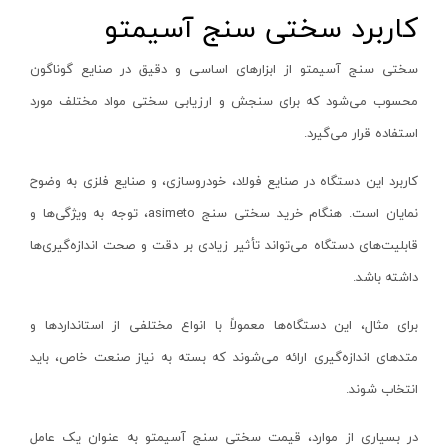
کاربرد سختی سنج آسیمتو
قیچی برقی
پارس اروند-Pars Arvand
پیستوله برقی
نفیس نور-Nafis Noor
سختی سنج آسیمتو از ابزارهای اساسی و دقیق در صنایع گوناگون
دستگاه مته تیز کنی
دونا لایت-Dona light
محسوب می‌شود که برای سنجش و ارزیابی سختی مواد مختلف مورد
مینی فرز دسته بلند
رویان نور-Royan noor
استفاده قرار می‌گیرد.
مکنده نجاری
مدیا-Media
کاربرد این دستگاه در صنایع فولاد، خودروسازی، و صنایع فلزی به وضوح
شارژر باتری
پارس لومن-Pars Loman
نمایان است. هنگام خرید سختی سنج
asimeto
، توجه به ویژگی‌ها و
کف پاش و مایع پاش
اپتونیکا-Optonica
قابلیت‌های دستگاه می‌تواند تأثیر زیادی بر دقت و صحت اندازه‌گیری‌ها
رطوبت گیر و روغن گیر
آریا نور-aria noor
داشته باشد.
تستر باتری
کوکن-KUKEN
برای مثال، این دستگاه‌ها معمولاً با انواع مختلفی از استانداردها و
رابط دریل
گارنیل-GARNAIL
متدهای اندازه‌گیری ارائه می‌شوند که بسته به نیاز صنعت خاص، باید
نازل سشوار
تولیکس-TOOLIX
انتخاب شوند.
المنت سشوار
استنلی-STANLEY
پروفیل بر نووا
شهر برق-Shahrebargh
در بسیاری از موارد، قیمت سختی سنج آسیمتو به عنوان یک عامل