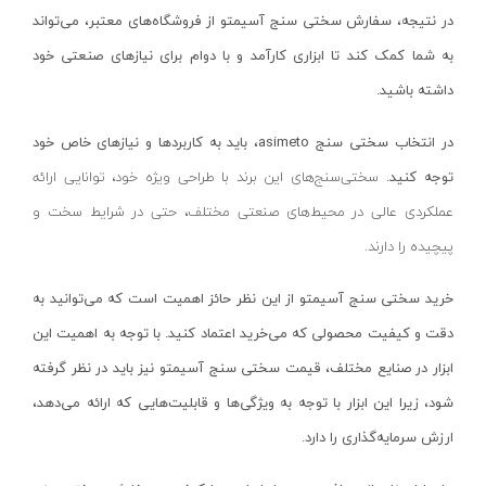
بادسنج
پاکسال - PAKSAL
در نتیجه، سفارش سختی سنج‌ آسیمتو از فروشگاه‌های معتبر، می‌تواند
پایه میکرومتر
اس پی _ SP
به شما کمک کند تا ابزاری کارآمد و با دوام برای نیازهای صنعتی خود
چرخ متر
وینر_WINNER
داشته باشید.
رفرنس یاب
ایران گرولایت - Iran Growlight
در انتخاب سختی سنج‌
asimeto
، باید به کاربردها و نیازهای خاص خود
شابلون اندازه گیری
گلدن گیت-GODEN-GATE
توجه کنید.
سختی‌سنج‌های این برند با طراحی ویژه خود، توانایی ارائه
ضخامت سنج
سنس-SENS
عملکردی عالی در محیط‌های صنعتی مختلف، حتی در شرایط سخت و
گوشه یاب و مرکز یاب
تسلا-Tesla
پیچیده را دارند.
گیج جوشکاری
شیوا امواج-Shivaamvaj
خرید سختی سنج‌ آسیمتو از این نظر حائز اهمیت است که می‌توانید به
میکرومتر
میکرو مکس-Micro max
دقت و کیفیت محصولی که می‌خرید اعتماد کنید. با توجه به اهمیت این
بروسکوپ ( آندوسکوپ )
دورمن اسمیت-Dorman smit
ابزار در صنایع مختلف، قیمت سختی سنج‌ آسیمتو نیز باید در نظر گرفته
پایه و متعلقات
شمس- SHAMS
شود، زیرا این ابزار با توجه به ویژگی‌ها و قابلیت‌هایی که ارائه می‌دهد،
تراز لیزری
کامفورت-COMFORT
ارزش سرمایه‌گذاری را دارد.
خط کش
سیماران-SIMARAN