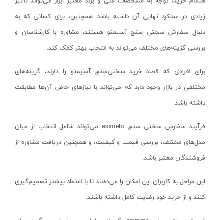
هنگام خرید، توجه به مشخصات فنی و برند معتبر ابزار می‌تواند تأثیر
لوله بر شارژی
نووا - Nova
زرد-طوسی
زیادی در عملکرد نهایی آن داشته باشد. همچنین، برای کسانی که به
گریس زن شارژی
هوم لایت - Homelite
نقره ای - سبز
دنبال سفارش سختی سنج آسیمتو هستند، مشاوره با کارشناسان و
پرچ کن شارژی
هیلتی - Hilti
بررسی گزینه‌های مختلف می‌تواند به انتخاب بهتر کمک کند.
قرمز - مشکی
منگنه کوب شارژی
کامرکس - Comrex
سفید - قرمز
برای افرادی که قصد خرید سختی‌سنج آسیمتو را دارند، گزینه‌های
کیت پولیش و سنباده
کنزاکس - Kenzax
سفید-WHITE
مختلفی در بازار وجود دارد که می‌تواند با نیازهای خاص آن‌ها مطابقت
ضربه زن شارژی
گام الکتریک - Gaam Electric
آبی- طلایی
داشته باشد.
دریل و پیچ گوشتی سرکج
هیوسان - Hyusan
سفید-سبز
فرآیند سفارش سختی سنج
asimeto
می‌تواند شامل انتخاب از میان
کابل بر شارژی
جی سی بی - JCB
نقره ای-مشکی
مدل‌های مختلف، بررسی قیمت و کیفیت، و همچنین دریافت مشاوره از
هویه شارژی
درمل - Dremel
آبی ، قرمز ، سبز ، نارنجی
فروشندگان معتبر باشد.
سشوار شارژی
برتر - Bartar
قرمز - نقره‌ای
حرارت سنج شارژی
رصب - Rasb
این مراحل به کاربران این امکان را می‌دهند تا با اعتماد بیشتر تصمیم‌گیری
گلد (GOLD)
کارواش و سمپاش شارژی
کنند و از خرید خود رضایت کامل داشته باشند.
اکتیو - Active
آبی - مشکی
پیستوله شارژی
پی ام - P.M
کرم - مشکی