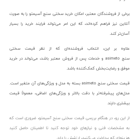
دریل چکشی
اچ تی-HT
برخی از فروشندگان معتبر، امکان خرید سختی سنج آسیمتو را به صورت
دریل گیربکسی
راکفورت-ROCKFORT
آنلاین نیز فراهم کرده‌اند، که این امر می‌تواند فرایند خرید را بسیار
دریل سرکج
اینکو- INGCO
آسان‌تر کند.
دریل نمونه برداری
الیومک-oleo mac
میکسر/همزن
لانتاپ-launtop
علاوه بر این، انتخاب فروشنده‌ای که از نظر قیمت سختی
دریل ساده
الفا-OLFA
سنج
asimeto
و خدمات پس از فروش معتبر باشد، می‌تواند در خرید
دریل و پایه مگنت
ای پی ان-APN
موفق و رضایت‌بخش کمک‌کننده باشد.
دریل ستونی
سوزوکی-suzuki
قیمت سختی سنج
asimeto
بسته به مدل و ویژگی‌های آن متغیر است.
دریل شارژی نووا
ایت-EIGHT
مدل‌های پیشرفته‌تر با دقت بالاتر و ویژگی‌های اضافی، معمولاً قیمت
دریل شارژی کنزاکس
یکتا کیت-YEKTA GATE
بیشتری دارند.
بتن کن ۴ شیار
پی ای پی-PAP
از این رو، در هنگام بررسی قیمت سختی سنج آسیمتو، ضروری است که
چکش تخریب بنزینی
شعاع-SHOA
به مشخصات فنی و نیازهای خود توجه کنید تا اطمینان حاصل کنید
بتن کن ۵ شیار
زارا-ZARA
هزینه‌ای که پرداخت می‌کنید، ارزشش را دارد.