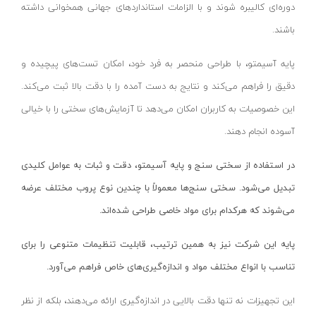
دوره‌ای کالیبره شوند و با الزامات استانداردهای جهانی همخوانی داشته
کیت‌های ابزار
باشند.
پمپ
جک
پایه آسیمتو، با طراحی منحصر به فرد خود، امکان تست‌های پیچیده و
انواع چسب
دقیق را فراهم می‌کند و نتایج به دست آمده را با دقت بالا ثبت می‌کند.
تیغه‌های برش
این خصوصیات به کاربران امکان می‌دهد تا آزمایش‌های سختی را با خیالی
بکس
آسوده انجام دهند.
شلنگ
در استفاده از سختی سنج و پایه آسیمتو، دقت و ثبات به عوامل کلیدی
انواع باتری
تبدیل می‌شود. سختی سنج‌ها معمولاً با چندین نوع پروب مختلف عرضه
انواع مته
می‌شوند که هرکدام برای مواد خاصی طراحی شده‌اند.
بست کمربندی
پایه
این شرکت
نیز به همین ترتیب، قابلیت تنظیمات متنوعی را برای
اتو
تناسب با انواع مختلف مواد و اندازه‌گیری‌های خاص فراهم می‌آورد.
سایر ابزار کارگاهی
دستگاه پرس
این تجهیزات نه تنها دقت بالایی در اندازه‌گیری ارائه می‌دهند، بلکه از نظر