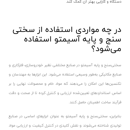
فرز انگشتی بادی
آستراکریا-ASTRAKOREAQK
دستگاه و کارایی بهتر آن کمک کند.
پیکور بادی
سنسی-CENCI
پانچ بادی
هانسا-HANSA
در چه مواردی استفاده از سختی
مغار بادی
مورسل-MURCELL
سنج و پایه آسیمتو استفاده
چکش گل زن
لیفتکس-LIFTEX
می‌شود؟
قیچی
آلور-ALVER
چکش بادی
رونیا-RONIA
سختی‌سنج و پایه آسیمتو در صنایع مختلفی نظیر خودروسازی، فلزکاری و
اره عمودبر / اره چکشی
ان پی- NP
صنایع مکانیکی به‌طور وسیعی استفاده می‌شود. این ابزارها به مهندسان و
اره گرد بر - دیسکی
سواتی- SWATY
تکنسین‌ها این امکان را می‌دهند که مواد خام و محصولات نهایی را بر
اره فلکه ای / نواری
امتاپ-EMTOP
اساس استانداردهای تعیین‌شده ارزیابی و کنترل کرده تا از صحت و دقت
اره مویی برقی
هکتور-HECTOR
فرآیند ساخت اطمینان حاصل کنند.
ابزار همه کاره
دایلو-DYLLU
بنابراین، سختی‌سنج و پایه آسیمتو به عنوان ابزارهای اساسی در صنایع
میخکوب بادی
مرسل-MURCELL
تولیدی شناخته می‌شوند و نقش کلیدی در کنترل کیفیت و ارزیابی مواد
منگنه کوب بادی
داسکوا-DASQUA