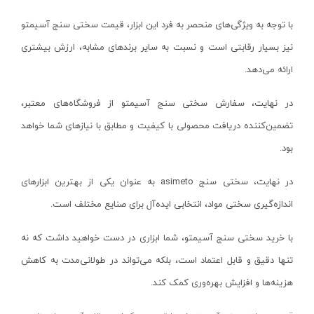
شعاع سنج
آیسان- AYSAN
با توجه به ویژگی‌های منحصر به فرد این ابزار، قیمت سختی سنج‌ آسیمتو
متر دستی
بی ال ان_BLN
نیز بسیار رقابتی است و نسبت به سایر برندهای مشابه، ارزش بیشتری
تراز صنعتی
رها-RAHA
ارائه می‌دهد.
تب سنج
نوین لایت-novin light
در نهایت، سفارش سختی سنج‌ آسیمتو از فروشگاه‌های معتبر،
فورک
هوفر-Hoffer
تضمین‌کننده دریافت محصولی با کیفیت و مطابق با نیازهای شما خواهد
کلمپ
اطلس-ATLAS
بود.
مولتی متر
آر اس کو- RSCO
در نهایت، سختی سنج‌
asimeto
به عنوان یکی از بهترین ابزارهای
میز صفحه صافی
اورانوس- URANUS
اندازه‌گیری سختی مواد، انتخابی ایده‌آل برای صنایع مختلف است.
پین گیج
کرمان کابل رادین-kerman Kabul Radin
ردیاب
زینو- ZINO
با خرید سختی سنج‌ آسیمتو، شما ابزاری در دست خواهید داشت که نه
آمپرمتر
دکو-DECO
تنها دقیق و قابل اعتماد است، بلکه می‌تواند در طولانی‌مدت به کاهش
ترمومتر
هزینه‌ها و افزایش بهره‌وری کمک کند.
کات تولز- KAT TOOLS
چاک لاین
دی دبلیو تی- DWT