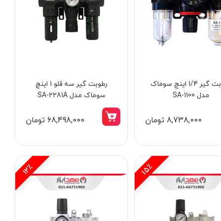
رطوبت گیر 1/4 اینچ سوماک
رطوبت گیر سه قلو 1 اینچ
مدل SA-1100
سوماک مدل SA-2281A
8,738,000 تومان
68,498,000 تومان
15٪
12٪