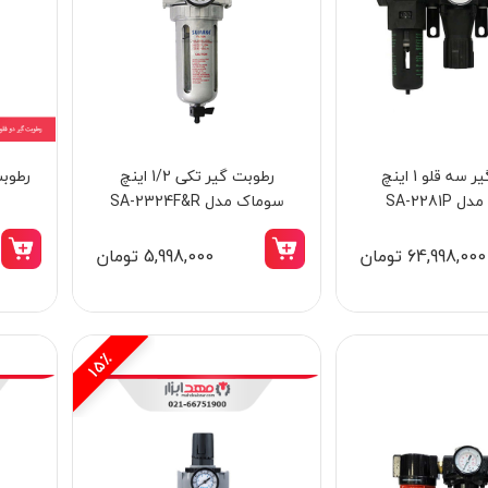
رطوبت گیر سه قلو 1 اینچ
رطوبت گیر تکی 1/2 اینچ
ویبراتور شارژی دریلی بتن براشلس 4 آمپر
SA-2281
سوماک مدل SA-2324F&R
ساعت کنزاکس مدل 8760
مدل 1-4021
64,998,000 تومان
5,998,000 تومان
26,998,000 تومان
22,945,000 تومان
15٪