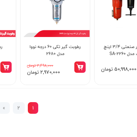
رطوبت گیر صنعتی 3/4 اینچ
رطوبت‌ گیر تکی 60 درجه نووا
 SA-2260
مدل 2680
3,498,000 تومان
50,998,000 تومان
2,970,000 تومان
»
2
1