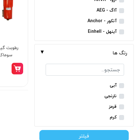
مینی فرز شارژی
آاگ - AEG
بکس شارژی
آنکور - Anchor
دریل نمونه برداری
آینهل - Einhell
بتن کن شارژی
ان ای سی - NEC
جارو شارژی
رنگ ها
ایران ترانس - Iran Trans
سوماک مدل
فارسی بر شارژی
بوش - Bosch
میخکوب شارژی
توسن - Tosan
فرز شارژی
جنیوس - Genius
آبی
اره شارژی
دیوالت - Dewalt
نارنجی
کمپرسور شارژی
رونیکس - Ronix
قرمز
کاپشن شارژی
ماکیتا - Makita
کرم
دوربین شارژی
متابو - Metabo
سبز
لوله بر شارژی
فیلتر
میلواکی - Milwaukee
زرد