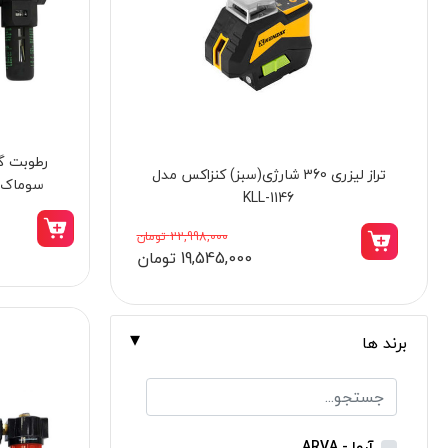
برندها
ابزار خانگی
ابزار تراشکاری
الکترونیک و روشنایی
ابزار ساختمانی
رطوبت‌ گیر تکی 60 درجه نووا مدل 2680
سوماک مدل P
لوازم جانبی خودرو
علف زن نووا
3,498,000 تومان
2,970,000 تومان
علف زن کنزاکس
بلک اسمیث-black smith
جک بطری بادی بیگ رد
برند ها
جک بالابر چهار ستون بیگ رد
دریل شارژی
پیچ گوشتی شارژی
آروا - ARVA