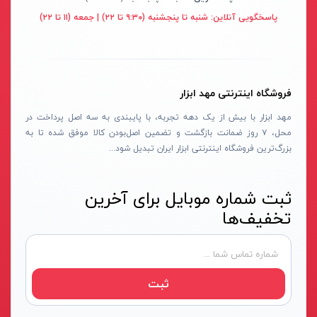
قهوه ای- مشکی
پاسخگویی آنلاین:
شنبه تا پنجشنبه (۹:۳۰ تا ۲۲) | جمعه (۱۱ تا ۲۲)
دستگاه لوله بازکنی
نوراستار- NOURSTAR
متنوع
موتور برق
پی ال- PL
چند رنگ
شلنگ ویبراتور
اوسیس- OASIS
زرد-قرمز
فروشگاه اینترنتی مهد ابزار
ماله موتوری
آسیمتو- ASIMETO
کرم-قرمز
مهد ابزار با بیش از یک دهه تجربه، با پایبندی به سه اصل پرداخت در
حدیده برقی
مکس-MAX
ابی
محل، ۷ روز ضمانت بازگشت و تضمین اصل‌بودن کالا موفق شده تا به
هویه برقی
نیرو الکتریک- NIROOELECTRIC
آبی-نارنجی
بزرگ‌ترین فروشگاه اینترنتی ابزار ایران تبدیل شود...
ست پنچرگیری
کی نت پلاس- K-NET PLUS
شفاف
گریس پمپ
فردان الکتریک- FARDAN ELECTRIC
ثبت شماره موبایل برای آخرین
آبی-قرمز
تخفیف‌ها
گریس پمپ سطلی
ایران زمین- IRAN ZAMIN
خاکستری
گریس پمپ دستی
الیت- ALITE
زرد-قهوه ای
دستگاه صافکاری
ریفنگ- RIFENG
مسی
ثبت
درجه باد
انگاره- ENGAREH
جوش لوله سبز
لگرند- LEGRAND