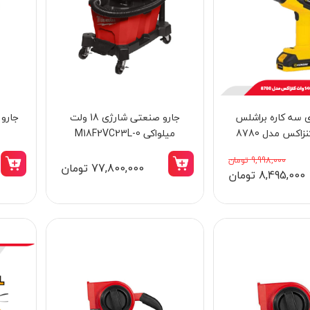
ی سه کاره براشلس
جارو صنعتی شارژی 18 ولت
میلواکی M18F2VC23L-0
9,998,000 تومان
77,800,000 تومان
8,495,000 تومان
15٪