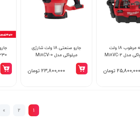
جارو زباله مرطوب 18 ولت
جارو صنعتی 18 ولت شارژی
جارو
مدل M18VC-2
میلواکی مدل M18CV-0
230 وات کنزاکس مدل 1
25,800,00 تومان
23,800,000 تومان
»
2
1