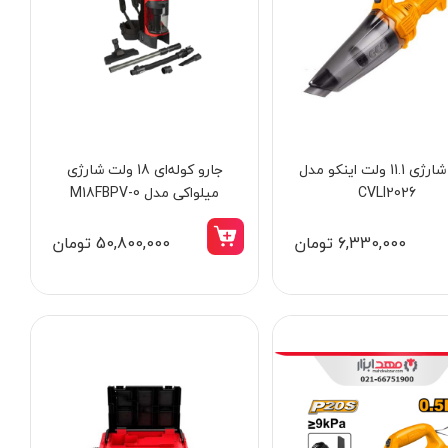
جارو شارژی 11.1 ولت اینکو مدل
جارو کوله‌ای 18 ولت شارژی
CVLI2026
میلواکی مدل M18FBPV-0
6,330,000 تومان
50,800,000 تومان
14٪