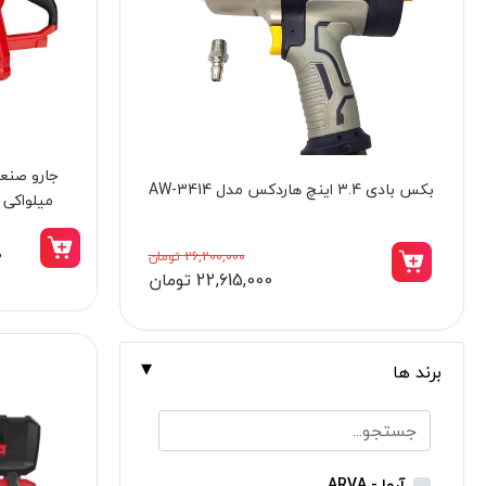
برندها
ابزار خانگی
ابزار تراشکاری
الکترونیک و روشنایی
ابزار ساختمانی
شمشاد زن برقی دسته گردان 600 وات
میلواکی مدل 0
لوازم جانبی خودرو
کنزاکس مدل 3915
علف زن نووا
0
16,598,000 تومان
14,105,000 تومان
علف زن کنزاکس
بلک اسمیث-black smith
جک بطری بادی بیگ رد
برند ها
جک بالابر چهار ستون بیگ رد
دریل شارژی
پیچ گوشتی شارژی
آروا - ARVA