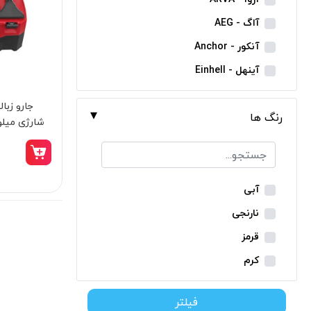
مینی فرز شارژی
آاگ - AEG
بکس شارژی
آنکور - Anchor
دریل نمونه برداری
آینهل - Einhell
بتن کن شارژی
ان ای سی - NEC
جارو شارژی
رنگ ها
ایران ترانس - Iran Trans
شارژی میلواکی 
فارسی بر شارژی
بوش - Bosch
0
میخکوب شارژی
توسن - Tosan
فرز شارژی
جنیوس - Genius
آبی
اره شارژی
دیوالت - Dewalt
نارنجی
کمپرسور شارژی
رونیکس - Ronix
قرمز
کاپشن شارژی
ماکیتا - Makita
کرم
دوربین شارژی
متابو - Metabo
سبز
لوله بر شارژی
فیلتر
میلواکی - Milwaukee
زرد