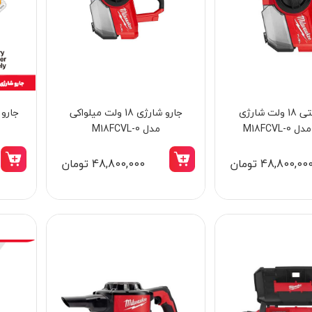
جارو صنعتی 18 ولت شارژی
جارو شارژی 18 ولت میلواکی
اور فرز نجاری دو کاره 710 وات کنزاکس مدل
M18FCVL-
مدل M18FCVL-0
339
4702
48,800,00 تومان
48,800,000 تومان
14,998,000 تومان
12,745,000 تومان