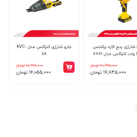
 شارژی پنج کاره براشلس
جارو شارژی کنزاکس مدل KVC-
878
118
20,998,000 تومان
18,998,000 تومان
17,845,000 تومان
16,055,000 تومان