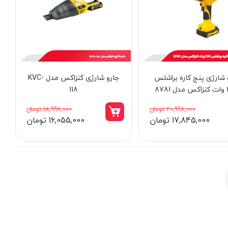
 شارژی پنج کاره براشلس
جارو شارژی کنزاکس مدل KVC-
878
118
20,998,000 تومان
18,998,000 تومان
17,845,000 تومان
16,055,000 تومان