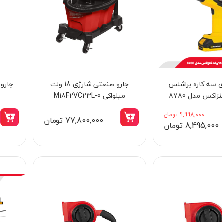
ی سه کاره براشلس
جارو صنعتی شارژی 18 ولت
میلواکی M18F2VC23L-0
9,998,000 تومان
77,800,000 تومان
8,495,000 تومان
13٪