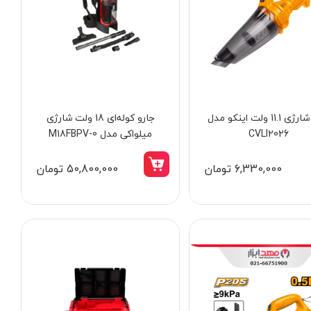
جارو شارژی 11.1 ولت اینکو مدل
جارو کوله‌ای 18 ولت شارژی
CVLI2026
میلواکی مدل M18FBPV-0
6,330,000 تومان
50,800,000 تومان
15٪