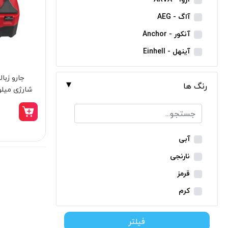
مینی فرز شارژی
آاگ - AEG
بکس شارژی
آنکور - Anchor
دریل نمونه برداری
آینهل - Einhell
بتن کن شارژی
ان ای سی - NEC
جارو شارژی
رنگ ها
ایران ترانس - Iran Trans
شارژی میلواکی 
فارسی بر شارژی
بوش - Bosch
0
میخکوب شارژی
توسن - Tosan
فرز شارژی
جنیوس - Genius
آبی
اره شارژی
دیوالت - Dewalt
نارنجی
کمپرسور شارژی
رونیکس - Ronix
قرمز
کاپشن شارژی
ماکیتا - Makita
کرم
دوربین شارژی
متابو - Metabo
سبز
لوله بر شارژی
فیلتر
میلواکی - Milwaukee
زرد