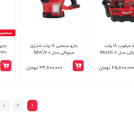
جارو زباله مرطوب 18 ولت
جارو صنعتی 18 ولت شارژی
جارو
مدل M18VC-2
میلواکی مدل M18CV-0
230 وات کنزاکس مدل 1
25,800,00 تومان
23,800,000 تومان
»
2
1