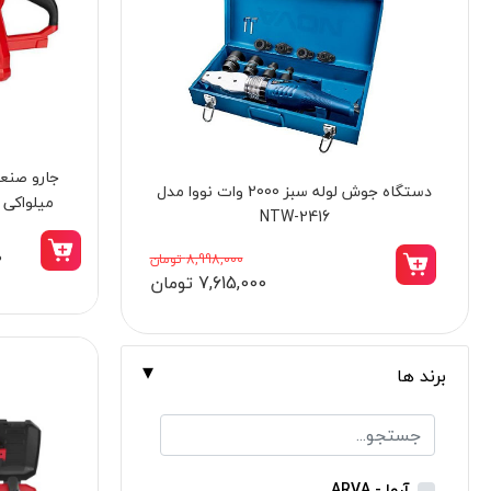
برندها
ابزار خانگی
ابزار تراشکاری
الکترونیک و روشنایی
ابزار ساختمانی
دمنده برقی 2.5 اینچ 260 وات کنزاکس مدل
میلواکی مدل 0
لوازم جانبی خودرو
KAB-125
علف زن نووا
0
7,698,000 تومان
6,540,000 تومان
علف زن کنزاکس
بلک اسمیث-black smith
جک بطری بادی بیگ رد
برند ها
جک بالابر چهار ستون بیگ رد
دریل شارژی
پیچ گوشتی شارژی
آروا - ARVA