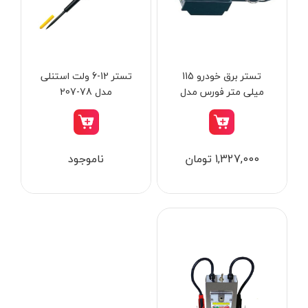
از
تومان
تا
تومان
دسته بندی ها
تستر برق خودرو 115
تستر 12-6 ولت استنلی
میلی‌ متر فورس مدل
مدل 78-207
88424
ابزار شارژی
1,327,000 تومان
ناموجود
ابزار برقی
ابزار جوش و برش
ابزار اندازه گیری دقیق و لیزری
ابزار باغبانی
برند ها
ابزار نجاری
ابزار بادی