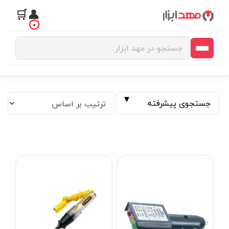
🛒
👤
0
جستجوی پیشرفته
فیلتر بر اساس قیمت