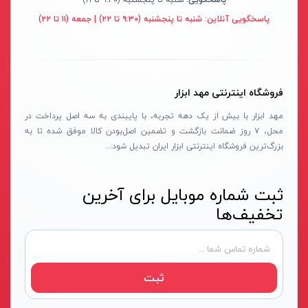
سنباده شارژی
نکستول - NEXTOOL
آبی روشن
پاسخگویی آنلاین:
شنبه تا پنجشنبه (۹:۳۰ تا ۲۲) | جمعه (۱۱ تا ۲۲)
بلوور شارژی
اچ تی سی - HTC
نقره ای-قرمز-مشکی
سنباده شارژی
وینکس - Winex
مشکی-قرمز
کارواش شارژی
ازبست - EZBEST
سرمه ای - مشکی
فروشگاه اینترنتی مهد ابزار
شمشادزن شارژی
لان تاپ - LAUNTOP
زرد - سفید
مهد ابزار با بیش از یک دهه تجربه، با پایبندی به سه اصل پرداخت در
دستگاه چسب
محل، ۷ روز ضمانت بازگشت و تضمین اصل‌بودن کالا موفق شده تا به
بلک مکس - Black Max
سفید - مشکی - قرمز
بزرگ‌ترین فروشگاه اینترنتی ابزار ایران تبدیل شود...
اکسپندر
سیلور - Silver
نارنجی - مشکی
چکش ویبراتور شارژی
ادون - Edon
نقره‌ای - قرمز
ثبت شماره موبایل برای آخرین
میکسر شارژی
کستل - Castel
سفید
تخفیف‌ها
فن
اینتیمکس - INTIMAX
قرمز- مشکی-نقره‌ای
حدیده زن شارژی
کلاسیک - Classic
سفید - نقره‌ای
کیت ابزار شارژی
آلپینوکس - ALPINOX
زرد - نقره‌ای
ثبت
ماساژور شارژی
استابیلا - STABILA
قهوه‌ای - نقره‌ای