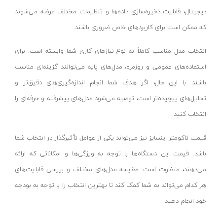
پروفیل بر کنزاکس
جی سی پی-JCP
دیجیتال، قابلیت ذخیره‌سازی داده‌ها و تنظیمات مختلف عرضه می‌شوند
اره درخت بر
که ممکن است برای کاربردهای خاص ضروری باشند.
اسپاد-SPAD
علف زن (داس)
جی اچ سی-JHC
انتخاب مدل مناسب کاملاً به نوع نیازهای کاری شما وابسته است. برای
شمشاد زن
بوجار-BOOJAR
استفاده‌های عمومی و روزمره، مدل‌های پایه می‌توانند گزینه‌ای مناسب
سرشاخه زن
آپشن-option
باشند. با این حال، اگر هدف شما انجام اندازه‌گیری‌های دقیق‌تر و
دستگاه سمپاش
هاربر-harbour
تحلیل‌های پیچیده‌تر است، توصیه می‌شود مدل‌های پیشرفته و حرفه‌ای را
چاله کن موتوری
رکس-rex
انتخاب کنید.
چمن زن موتوری
فیدک-FIDEK
قیمت تاکومتر اینسایز نیز می‌تواند یکی از عوامل تأثیرگذار در انتخاب شما
چمن زن برقی
بلک اند دکر-black+decker
باشد. قیمت این دستگاه‌ها با توجه به ویژگی‌ها و امکاناتی که ارائه
سایر ابزارهای باغبانی
کاپرو-Kapro
می‌دهند، متفاوت است. مقایسه مدل‌های مختلف و بررسی قابلیت‌های
چاقوی شکاری
فورد-ford
هر کدام می‌تواند به شما کمک کند تا بهترین انتخاب را با توجه به بودجه
چمن زن دستی
سیموند-simond
خود انجام دهید.
تیلر
آپ اسپریت-upspirit