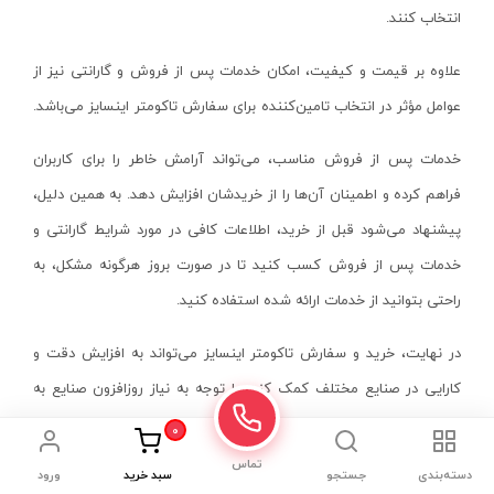
عینک ایمنی
انتخاب کنند.
پاور بانک و کابل شارژر
علاوه بر قیمت و کیفیت، امکان خدمات پس از فروش و گارانتی نیز از
پا ابزار
عوامل مؤثر در انتخاب تامین‌کننده برای سفارش تاکومتر اینسایز می‌باشد.
غلتک سشوار
بلبرینگ
خدمات پس از فروش مناسب، می‌تواند آرامش خاطر را برای کاربران
کالیبر اتو لوله سبز
فراهم کرده و اطمینان آن‌ها را از خریدشان افزایش دهد. به همین دلیل،
رینگ جمع کن
پیشنهاد می‌شود قبل از خرید، اطلاعات کافی در مورد شرایط گارانتی و
ماژیک
خدمات پس از فروش کسب کنید تا در صورت بروز هرگونه مشکل، به
راحتی بتوانید از خدمات ارائه شده استفاده کنید.
رفرکتومتر
اسپیکر
در نهایت، خرید و سفارش تاکومتر اینسایز می‌تواند به افزایش دقت و
لوازم ابزار برش
کارایی در صنایع مختلف کمک کند. با توجه به نیاز روزافزون صنایع به
روبند قالب
ابزارهای دقیق، این ابزارها اهمیت بیشتری یافته‌اند.
0
صفحه تقسیم
تماس
دسته‌بندی
جستجو
سبد خرید
ورود
از این رو، انتخاب یک مدل مناسب و با کیفیت می‌تواند تأثیر زیادی بر
ست مته و پیچ گوشتی