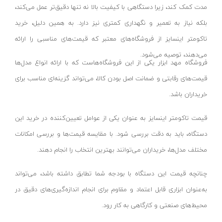
مدت کمک کند، زیرا دستگاهی با کیفیت بالا نه تنها دقیق‌تر عمل می‌کند،
شعاع سنج
آیسان- AYSAN
بلکه نیاز به تعمیر و نگهداری کمتری نیز دارد. به همین دلیل، خرید
متر دستی
بی ال ان_BLN
تاکومتر اینسایز از فروشگاه‌های معتبر که قیمت‌های مناسبی را ارائه
تراز صنعتی
رها-RAHA
می‌دهند، توصیه می‌شود.
فروشگاه مهد ابزار یکی از این فروشگاه‌هاست که با ارائه انواع مدل‌ها
تب سنج
نوین لایت-novin light
قیمت‌های رقابتی و ضمانت اصل بودن کالا، می‌تواند گزینه‌ای مناسب برای
فورک
هوفر-Hoffer
خریداران باشد.
کلمپ
اطلس-ATLAS
مولتی متر
آر اس کو- RSCO
قیمت تاکومتر اینسایز به عنوان یکی از عوامل تعیین‌کننده در خرید این
میز صفحه صافی
اورانوس- URANUS
دستگاه، باید به دقت بررسی شود. با مقایسه قیمت‌ها و بررسی امکانات
پین گیج
مختلف مدل‌ها، خریداران می‌توانند بهترین انتخاب را انجام دهند.
کرمان کابل رادین-kerman Kabul Radin
ردیاب
زینو- ZINO
چنانچه قیمت این دستگاه با بودجه شما تطابق داشته باشد، می‌تواند
آمپرمتر
دکو-DECO
به‌عنوان ابزاری قابل اعتماد و مقاوم برای انجام اندازه‌گیری‌های دقیق در
ترمومتر
کات تولز- KAT TOOLS
محیط‌های صنعتی و کارگاهی به کار رود.
چاک لاین
دی دبلیو تی- DWT