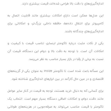
گونیا مویی و صنعتی
دلتا-Delta
اندازه‌گیری‌های با دقت بالا طراحی شده‌اند، قیمت بیشتری دارند.
وی بلوک ( v block )
نیدر - NIDER
این مدل‌ها ممکن است دارای امکانات بیشتری مانند قابلیت اتصال به
پایه ساعت اندیکاتور
افشان طلوع
کامپیوتر برای انتقال داده‌ها، حافظه داخلی بزرگ‌تر، و امکاناتی برای
تاکومتر ( دورسنج )
پرسام نور-parsam noor
اندازه‌گیری‌های چندگانه باشند.
تست کشش تسمه
آلتونا- ALTUNA
دماسنج و رطوبت سنج
لایت- LIGHT
یکی از نکات مثبت درباره تاکومتر اینسایز، تناسب قیمت با کیفیت و
سیرکومتر ( قطرسنج )
امکانات آن است. با توجه به دقت بالا و دوام این دستگاه، قیمت آن
رسانا اراک-RESANA ARAK
نسبت به برخی از رقبا در بازار بسیار مناسب به نظر می‌رسد.
صفحه صافی
تیک - TIK
کولیس
بیگ رد- BIG RED
این مسأله باعث شده است تا تاکومتر insize به عنوان یکی از گزینه‌های
گیج بلوک
بتا-BETA
اقتصادی و در عین حال کارآمد در بین ابزارهای اندازه‌گیری شناخته شود.
میکروسکوپ
رویان-Royan
برای کسانی که به دنبال خرید هستند، توجه به قیمت در کنار سایر عوامل
ارتفاع سنج
الکترو جوش-Electro welding
مانند دقت، دوام، و امکانات اضافی دستگاه بسیار مهم است. انتخاب یک
زاویه سنج
ایزی پاور- EASY POWER
تاکومتر با قیمت مناسب می‌تواند به صرفه‌جویی در هزینه‌های طولانی
فیلر
ام ان سی- MNC