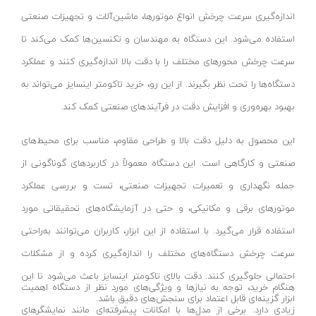
اندازه‌گیری سرعت چرخش انواع موتور‌ها، ماشین‌آلات و تجهیزات صنعتی
قیچی برقی
پارس اروند-Pars Arvand
استفاده می‌شود. این دستگاه به مهندسان و تکنسین‌ها کمک می‌کند تا
پیستوله برقی
نفیس نور-Nafis Noor
سرعت چرخش محورهای مختلف را با دقت بالا اندازه‌گیری کنند و عملکرد
دستگاه مته تیز کنی
دونا لایت-Dona light
دستگاه‌ها را تحت نظر بگیرند. از این رو، خرید تاکومتر اینسایز می‌تواند به
مینی فرز دسته بلند
رویان نور-Royan noor
بهبود بهره‌وری و افزایش دقت در فرآیندهای صنعتی کمک کند.
مکنده نجاری
مدیا-Media
شارژر باتری
پارس لومن-Pars Loman
این محصول به دلیل دقت بالا و طراحی مقاوم، مناسب برای محیط‌های
کف پاش و مایع پاش
صنعتی و کارگاهی است. این دستگاه معمولاً در کاربردهای گوناگونی از
اپتونیکا-Optonica
جمله نگهداری و تعمیرات تجهیزات صنعتی، تست و بررسی عملکرد
رطوبت گیر و روغن گیر
آریا نور-aria noor
موتورهای برقی و مکانیکی، و حتی در آزمایشگاه‌های تحقیقاتی مورد
تستر باتری
کوکن-KUKEN
استفاده قرار می‌گیرد. با استفاده از این ابزار، کاربران می‌توانند به‌راحتی
رابط دریل
گارنیل-GARNAIL
سرعت چرخش دستگاه‌های مختلف را اندازه‌گیری کرده و از مشکلات
نازل سشوار
تولیکس-TOOLIX
احتمالی جلوگیری کنند. دقت بالای تاکومتر اینسایز باعث می‌شود تا این
المنت سشوار
استنلی-STANLEY
هنگام خرید، توجه به نیازها و ویژگی‌های مورد نظر از دستگاه اهمیت
ابزار گزینه‌ای قابل اعتماد برای سنجش‌های دقیق باشد.
پروفیل بر نووا
شهر برق-Shahrebargh
زیادی دارد. برخی از مدل‌ها با امکانات پیشرفته‌ای مانند نمایشگرهای