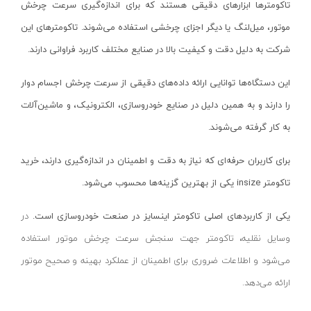
تاکومترها ابزارهای دقیقی هستند که برای اندازه‌گیری سرعت چرخش
قیچی باغبانی
سومیو-SUMIO
موتور، میل‌لنگ یا دیگر اجزای چرخشی استفاده می‌شوند. تاکومترهای این
تایمر آبیاری
ایندکس-INDEX
شرکت به دلیل دقت و کیفیت بالا در صنایع مختلف کاربرد فراوانی دارند.
سری آبپاش
رکسمی-rexmi
اره درخت بر برقی
ایمر-IMER
این دستگاه‌ها توانایی ارائه داده‌های دقیقی از سرعت چرخش اجسام دوار
اره درخت بر بنزینی
را دارند و به همین دلیل در صنایع خودروسازی، الکترونیک، و ماشین‌آلات
وی تولز-vtools
به کار گرفته می‌شوند.
علف زن برقی
ابزار سازان آریاوش- abzarsazan-aryavash
علف زن موتوری
هزبرن-HEZBURN
برای کاربران حرفه‌ای که نیاز به دقت و اطمینان در اندازه‌گیری دارند، خرید
اره نجاری
مانو-MANO
تاکومتر
insize
یکی از بهترین گزینه‌ها محسوب می‌شود
.
ابزار بادی نجاری
مستر پروپر-mr.propre
یکی از کاربردهای اصلی تاکومتر اینسایز در صنعت خودروسازی است.
در
فارسی بر نجاری
کیوبریک-qbrIck
وسایل نقلیه، تاکومتر جهت سنجش سرعت چرخش موتور استفاده
سنباده زن نجاری
اس پی- SP
می‌شود و اطلاعات ضروری برای اطمینان از عملکرد بهینه و صحیح موتور
فرزهای نجاری
داناپلاس-DANAPLUS
ارائه می‌دهد.
رنده‌های نجاری
ایران کوب-iran kob