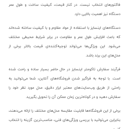
فاکتورهای انتخاب نیست. در کنار قیمت، کیفیت ساخت و طول عمر
هویه گازی
ای لایت- ALITE
دستگاه نیز اهمیت بالایی دارد.
قطعه شور
مرکان- MERKAN
سندان صافکاری
ملک الکتریک پارس- MALEK ELECTRIC
دستگاه‌های اینسایز با استفاده از مواد مقاوم و با کیفیت ساخته شده‌اند
دستگاه سوراخ کن
آمیسا- AMISA
که باعث افزایش طول عمر و مقاومت در برابر شرایط محیطی مختلف
دستگاه تسمه کش
مارکه- MARKEH
می‌شود. این ویژگی‌ها می‌تواند توجیه‌کننده‌ی قیمت بالاتر برخی از
ماشین‌آلات درب و پنجره upvc
گوانگلو- GUANGLU
مدل‌های این برند باشد.
پولی کش و بلبرینگ کش
وندا- VANDA
فرآیند سفارش تاکومتر اینسایز در حال حاضر بسیار ساده و راحت شده
قاپک (شیشه گیر)
لدمن- LEDMAN
است. با توجه به فراگیر شدن فروشگاه‌های آنلاین، شما می‌توانید به
ابزار برش کاشی و سرامیک
ایمکس
راحتی از طریق وب‌سایت‌های معتبر ابزار دقیق، مدل مورد نظر خود را
میز صلیبی-سینوسی
بکس - BEX
سفارش دهید و در کوتاه‌ترین زمان ممکن آن را تحویل بگیرید.
تراز لیزری
پی جی تی
برخی از این فروشگاه‌ها قابلیت مقایسه مدل‌های مختلف را ارائه می‌دهند،
متر لیزری
نیرو کابل زاگرس - Zagros cable power
بنابراین می‌توانید با بررسی ویژگی‌های فنی، مناسب‌ترین گزینه را انتخاب
تراز دستی
میرا - Mira