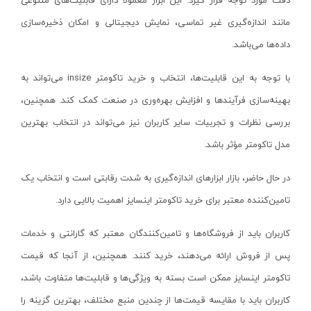
دقت مورد توجه قرار گیرد. این ابزار معمولاً دارای قابلیت‌های متنوعی
سه نظام
مانند اندازه‌گیری غیر تماسی، نمایش دیجیتالی و امکان ذخیره‌سازی
گیره فاضلابی
داده‌ها می‌باشد.
پیستون
متعلقات جاروبرقی
با توجه به این قابلیت‌ها، انتخاب و خرید تاکومتر
insize
می‌تواند به
لوازم جانبی بخارشوی
بهینه‌سازی فرآیندها و افزایش بهره‌وری در صنعت کمک کند. همچنین،
بررسی نظرات و تجربیات سایر کاربران نیز می‌تواند در انتخاب بهترین
کیت شارژر و باطری
مدل تاکومتر مؤثر باشد.
تبدیل دریل به پمپ آب
کفش ایمنی
در حال حاضر، بازار ابزارهای اندازه‌گیری به شدت رقابتی است و انتخاب یک
مرغک تراشکاری
تامین‌کننده معتبر برای خرید تاکومتر اینسایز اهمیت بالایی دارد.
صفحه گردان
کاربران باید از فروشگاه‌ها و تامین‌کنندگان معتبر که گارانتی و خدمات
متعلقات
پس از فروش ارائه می‌دهند، خرید کنند. همچنین، از آنجا که قیمت
دستکش صنعتی
تاکومتر اینسایز ممکن است بسته به ویژگی‌ها و قابلیت‌ها متفاوت باشد،
روغن دان
کاربران باید با مقایسه قیمت‌ها از چندین منبع مختلف، بهترین گزینه را