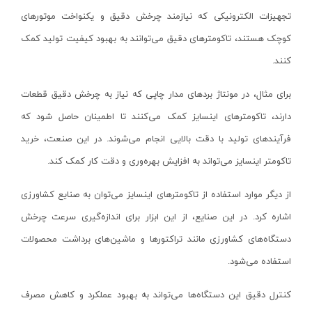
فرز انگشتی بادی
آستراکریا-ASTRAKOREAQK
تجهیزات الکترونیکی که نیازمند چرخش دقیق و یکنواخت موتورهای
پیکور بادی
سنسی-CENCI
کوچک هستند، تاکومترهای دقیق می‌توانند به بهبود کیفیت تولید کمک
پانچ بادی
هانسا-HANSA
کنند.
مغار بادی
مورسل-MURCELL
برای مثال، در مونتاژ بردهای مدار چاپی که نیاز به چرخش دقیق قطعات
چکش گل زن
لیفتکس-LIFTEX
دارند، تاکومترهای اینسایز کمک می‌کنند تا اطمینان حاصل شود که
قیچی
آلور-ALVER
فرآیندهای تولید با دقت بالایی انجام می‌شوند. در این صنعت، خرید
چکش بادی
رونیا-RONIA
تاکومتر اینسایز می‌تواند به افزایش بهره‌وری و دقت کار کمک کند
.
اره عمودبر / اره چکشی
ان پی- NP
اره گرد بر - دیسکی
سواتی- SWATY
از دیگر موارد استفاده از تاکومترهای اینسایز می‌توان به صنایع کشاورزی
اره فلکه ای / نواری
امتاپ-EMTOP
اشاره کرد. در این صنایع، از این ابزار برای اندازه‌گیری سرعت چرخش
اره مویی برقی
دستگاه‌های کشاورزی مانند تراکتورها و ماشین‌های برداشت محصولات
هکتور-HECTOR
استفاده می‌شود.
ابزار همه کاره
دایلو-DYLLU
میخکوب بادی
مرسل-MURCELL
کنترل دقیق این دستگاه‌ها می‌تواند به بهبود عملکرد و کاهش مصرف
منگنه کوب بادی
داسکوا-DASQUA