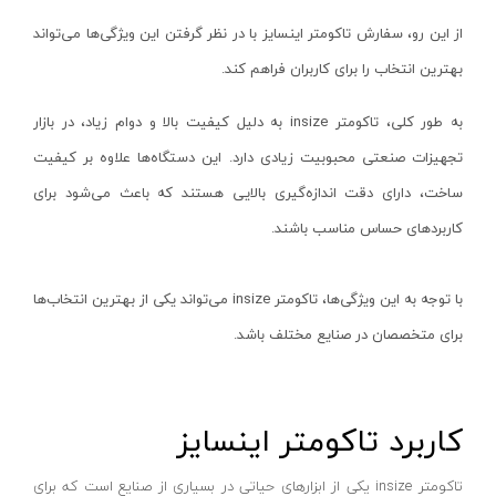
میکا-MICA
از این رو، سفارش تاکومتر اینسایز با در نظر گرفتن این ویژگی‌ها می‌تواند
فرز انگشتی گلو کوتاه
یونیتی-UNI-T
بهترین انتخاب را برای کاربران فراهم کند.
فرز انگشتی گلو بلند
توان جم-TAVAN JAM
فرز انگشتی مینیاتوری
یال-YALE
به طور کلی، تاکومتر
insize
به دلیل کیفیت بالا و دوام زیاد، در بازار
شیارزن تک تیغ
سامسونگ-SAMSUNG
تجهیزات صنعتی محبوبیت زیادی دارد. این دستگاه‌ها علاوه بر کیفیت
شیارزن دو تیغ
نجم-NAJM
ساخت، دارای دقت اندازه‌گیری بالایی هستند که باعث می‌شود برای
بکس برقی
تایگر هد-TIGER HEAD
کاربردهای حساس مناسب باشند.
پیچ گوشتی برقی
فرود-FREUD
با توجه به این ویژگی‌ها، تاکومتر
insize
می‌تواند یکی از بهترین انتخاب‌ها
پولیش زن برقی
کارناوال-KARNAVAL
برای متخصصان در صنایع مختلف باشد.
سنگ رومیزی
فورس-FORCE
بتن ساب‌ها
مگا-Mega
کف ساب و موزائیک ساب
نورشید-Norshid
کاربرد تاکومتر اینسایز
بلوور/دمنده
هسیس-Hasis
تاکومتر insize یکی از ابزارهای حیاتی در بسیاری از صنایع است که برای
سشوار صنعتی
لاین-Line