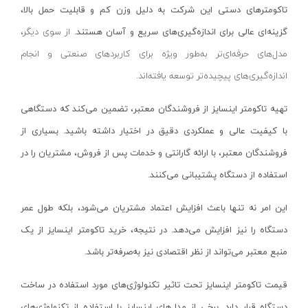
دریل چکشی
اچ تی-HT
تاکومترهای دستی
این شرکت
به دلیل وزن کم و قابلیت حمل بالا،
دریل گیربکسی
گزینه‌ای عالی برای اندازه‌گیری‌های سریع و آسان هستند.
از سوی دیگر،
راکفورت-ROCKFORT
مدل‌های حرفه‌ای‌تر به‌طور ویژه برای کاربردهای صنعتی و انجام
دریل سرکج
اینکو- INGCO
اندازه‌گیری‌های پیچیده‌تر توسعه یافته‌اند.
دریل نمونه برداری
الیومک-oleo mac
میکسر/همزن
لانتاپ-launtop
تهیه تاکومتر اینسایز از فروشندگان معتبر، تضمین می‌کند که دستگاهی
دریل ساده
الفا-OLFA
با کیفیت عالی و عملکردی دقیق در اختیار داشته باشید. بسیاری از
دریل و پایه مگنت
ای پی ان-APN
فروشندگان معتبر، با ارائه گارانتی و خدمات پس از فروش، مشتریان را در
دریل ستونی
سوزوکی-suzuki
استفاده از دستگاه پشتیبانی می‌کنند.
دریل شارژی نووا
ایت-EIGHT
این امر نه تنها باعث افزایش اعتماد مشتریان می‌شود، بلکه طول عمر
دریل شارژی کنزاکس
یکتا کیت-YEKTA GATE
دستگاه را نیز افزایش می‌دهد. در نتیجه، خرید تاکومتر اینسایز از یک
بتن کن ۴ شیار
پی ای پی-PAP
منبع معتبر می‌تواند از نظر اقتصادی نیز به‌صرفه‌تر باشد.
چکش تخریب بنزینی
شعاع-SHOA
قیمت تاکومتر اینسایز تحت تاثیر تکنولوژی‌های مورد استفاده در ساخت
بتن کن ۵ شیار
زارا-ZARA
دستگاه قرار دارد. برخی از مدل‌های اینسایز با استفاده از تکنولوژی‌های