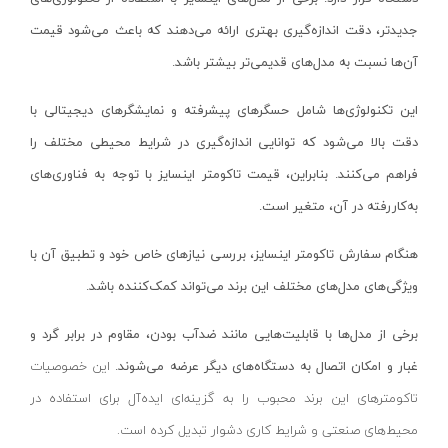
دریل بتن کن ۵ شیار
عمارت-EMARAT
جدیدتر، دقت اندازه‌گیری بهتری ارائه می‌دهند که باعث می‌شود قیمت
چکش تخریب
زیمبرگ-ZIMBERG
آن‌ها نسبت به مدل‌های قدیمی‌تر بیشتر باشد.
دریل بتن کن ۴ شیار
فمی-FEMI
مینی فرز
روتوکس-ROTOX
این تکنولوژی‌ها شامل حسگرهای پیشرفته و نمایشگرهای دیجیتالی با
فرز آهنگری
دقت بالا می‌شود که توانایی اندازه‌گیری در شرایط محیطی مختلف را
اس تی ای-STA
فراهم می‌کنند. بنابراین، قیمت تاکومتر اینسایز با توجه به فناوری‌های
فرز سنگبری
هاردکس-HARDEX
به‌کاررفته در آن، متغیر است.
انواع فرز انگشتی
دوو-DAEWOO
فرز همه کاره
اتنسی-OTENCI
هنگام سفارش تاکومتر اینسایز، بررسی نیازهای خاص خود و تطبیق آن با
اره بتن بر
ویتال-VITAL
ویژگی‌های مدل‌های مختلف این برند می‌تواند کمک‌کننده باشد.
فرز بیسکویتی
SHARAN
برخی از مدل‌ها با قابلیت‌هایی مانند ضدآب بودن، مقاوم در برابر گرد و
فرز قلمی
واستر-VASTER
غبار و امکان اتصال به دستگاه‌های دیگر عرضه می‌شوند.
این خصوصیات
لوازم جانبی فرز مینیاتوری
رد هیت-RED HIT
تاکومترهای این برند محبوب را به گزینه‌ای ایده‌آل برای استفاده در
فرز نووا
آما-AMA
محیط‌های صنعتی و شرایط کاری دشوار تبدیل کرده است.
فرز کنزاکس