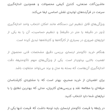
ماشین‌آلات صنعتی، کنترل کیفی محصولات و همچنین اندازه‌گیری
تینر
کینگ سو- KINGSO
سرعت در فرآیندهای تولیدی نقش اساسی ایفا می‌کند.
اورینگ تست لوله
آریا- ARYA
دستگاه های هیدرواستاتیک
ام وی سی- MVC
ویژگی‌های قابل تنظیم این دستگاه، مانند امکان انتخاب واحد اندازه‌گیری
انواع دستگاه پمپ
(دور در دقیقه یا متر در دقیقه) و تنظیم حساسیت، آن را به یکی از
ام تی- MT
ابزارهای ضروری در بسیاری از کارگاه‌ها و کارخانه‌ها تبدیل کرده است.
ابزار مکانیکی و تعمیرگاهی
آسیا-ASYA
اتو لوله سبز
سولونیکس- SOLONIX
هنگام خرید تاکومتر اینسایز، بررسی دقیق مشخصات فنی محصول از
ساکشن روغن
بیلیان- BAILIAN
اهمیت بالایی برخوردار است. یکی از ویژگی‌های مهم تاکومترها، دقت
برانکارد تعمیرگاهی
سی ان سی- CNC
اندازه‌گیری آن‌هاست که بسته به مدل و برند می‌تواند متفاوت باشد.
زمین شوی
دیپلمات- DEPLOMAT
برای اطمینان از خرید صحیح، بهتر است که با مشاوره‌ی کارشناسان
بخارشوی
کاربیست-KARBIST
حرفه‌ای یا مطالعه نقد و بررسی‌های کاربران، مدلی که بهترین تطابق را با
استاپر لوله
جی آر- GR
نیازهای شما دارد انتخاب کنید.
گیج فشار
دی تک- DTEC
در رابطه با قیمت تاکومتر اینسایز، باید توجه داشت که قیمت تنها یکی از
درجه تست لوله
نارکن- NARKEN