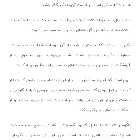
قهوه ای- مشکی
هستند که ممکن است بر قیمت آن‌ها تأثیرگذار باشد.
دستگاه لوله بازکنی
نوراستار- NOURSTAR
متنوع
با این حال، محصولات
insize
به دلیل قیمت مناسب در مقایسه با کیفیت
موتور برق
پی ال- PL
چند رنگ
ارائه‌شده، همیشه جزو گزینه‌های محبوب محسوب می‌شوند.
شلنگ ویبراتور
اوسیس- OASIS
زرد-قرمز
ماله موتوری
آسیمتو- ASIMETO
کرم-قرمز
یکی از مواردی که خریداران باید به آن توجه داشته باشند، نحوه‌ی
حدیده برقی
مکس-MAX
ابی
سفارش تاکومتر اینسایز است. شما می‌توانید این محصول را از
هویه برقی
نیرو الکتریک- NIROOELECTRIC
آبی-نارنجی
فروشگاه‌های معتبر و یا وب‌سایت‌های تخصصی ابزار دقیق تهیه کنید.
ست پنچرگیری
کی نت پلاس- K-NET PLUS
شفاف
مهم است که قبل از سفارش از اعتبار فروشنده اطمینان حاصل کنید تا از
گریس پمپ
فردان الکتریک- FARDAN ELECTRIC
آبی-قرمز
کیفیت و اصل بودن کالا مطمئن باشید. همچنین، بررسی شرایط گارانتی و
گریس پمپ سطلی
ایران زمین- IRAN ZAMIN
خاکستری
خدمات پس از فروش می‌تواند تجربه خرید شما را بهبود بخشد و از
گریس پمپ دستی
الیت- ALITE
زرد-قهوه ای
مشکلات احتمالی جلوگیری کند.
دستگاه صافکاری
ریفنگ- RIFENG
مسی
تاکومتر
insize
به دلیل کاربرد گسترده‌ای که در صنایع مختلف دارد،
درجه باد
انگاره- ENGAREH
همواره تقاضای بالایی داشته است. این ابزار در تعمیر و نگهداری
جوش لوله سبز
لگرند- LEGRAND