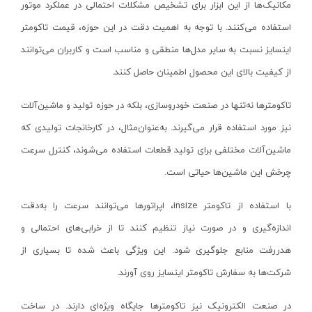
مکانیک‌ها از این ابزار برای تشخیص مشکلات احتمالی در عملکرد موتور
انواع مته و قلم
استارمکس-starmax
استفاده می‌کنند. با توجه به اهمیت دقت در این حوزه، قیمت تاکومتر
پایه فارسی بر
کلابر-claber
اینسایز نسبت به سایر مدل‌ها منطقی و مناسب است و کاربران می‌توانند
ماشین سنباده نواری
وفایی-VAFAEI
از کیفیت بالای این محصول اطمینان حاصل کنند
.
سایر ابزار نجاری
کوکا-kuka
دم چلچله زن
بی اس- BS
تاکومترها نه‌تنها در صنعت خودروسازی، بلکه در حوزه تولید و ماشین‌آلات
منگنه و میخکوب بادی
آرامیس-ARSMIS
نیز مورد استفاده قرار می‌گیرند. به‌عنوان‌مثال، در کارخانجات تولیدی که
کمپرسور باد
آمل صنعت- AMOL SANAT
ماشین‌آلات مختلفی برای تولید قطعات استفاده می‌شوند، کنترل سرعت
بکس بادی
چرخش این ماشین‌ها حیاتی است.
وادفو
پیستوله بادی
حدید برش- HADID BORESH
با استفاده از تاکومتر
insize
، اپراتورها می‌توانند سرعت را به‌دقت
پرچ کن بادی
ایفا الکترونیک - EEFA ELECTRONIC
اندازه‌گیری و در صورت نیاز تنظیم کنند تا از خرابی‌های احتمالی و
پیچ گوشتی بادی
ریزو-RIZO
هدررفت منابع جلوگیری شود. این ویژگی باعث شده تا بسیاری از
سایر ابزار بادی
ورتکس-VERTEX
شرکت‌ها به سفارش تاکومتر اینسایز روی آورند
.
الکتریکی و روشنایی
بلک اسمیث
در صنعت الکترونیک نیز تاکومترها جایگاه ویژه‌ای دارند. در ساخت