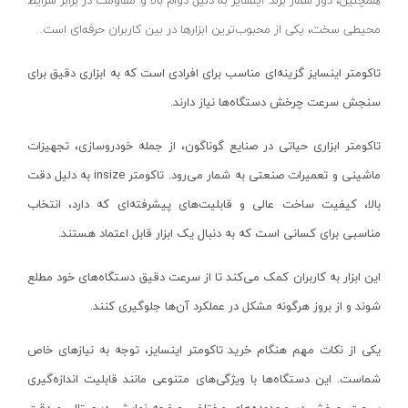
همچنین، دور شمار برند اینسایز به دلیل دوام بالا و مقاومت در برابر شرایط
پایه سنگ سنباده
پرتو الکتریک - PARTO ELECTRIC
نارنجی-مشکی
محیطی سخت، یکی از محبوب‌ترین ابزارها در بین کاربران حرفه‌ای است.
برش و تراش دهنده
اینسایز - INSIZE
نارنجی-نقره ای
کف ساب و موزائیک ساب
جی تی - GT
تاکومتر اینسایز گزینه‌ای مناسب برای افرادی است که به ابزاری دقیق برای
زرد-مشکی
پشم زن
سنجش سرعت چرخش دستگاه‌ها نیاز دارند.
دنلکس - DANLEX
1176
موتور ویبراتور
اخوان الکتریک
طلایی
تاکومتر ابزاری حیاتی در صنایع گوناگون، از جمله خودروسازی، تجهیزات
فن برقی
میتوتویو- MITUTOYO
سبز-نقره ای
ماشینی و تعمیرات صنعتی به شمار می‌رود. تاکومتر
insize
به دلیل دقت
اینورتر جوشکاری
سوماک- SUMAKE
صورتی
بالا، کیفیت ساخت عالی و قابلیت‌های پیشرفته‌ای که دارد، انتخاب
دستگاه جوش CO2
هانیکو- HANICO
قهوه ای
مناسبی برای کسانی است که به دنبال یک ابزار قابل اعتماد هستند.
جوش تیگ-آرگون
بوکی-BOKY
دودی
این ابزار به کاربران کمک می‌کند تا از سرعت دقیق دستگاه‌های خود مطلع
دستگاه برش
المکس- ELMAX
نارنجی - سفید
شوند و از بروز هرگونه مشکل در عملکرد آن‌ها جلوگیری کنند.
کابل جوشکاری
پوتیان- PUTIAN
آبی- مشکی- سفید
ترانس جوش
یکی از نکات مهم هنگام خرید تاکومتر اینسایز، توجه به نیازهای خاص
زد سی سی- ZCC
جنگلی
شماست. این دستگاه‌ها با ویژگی‌های متنوعی مانند قابلیت اندازه‌گیری
سرپیک برشکاری
هیرو- HERO
قرمز- طوسی