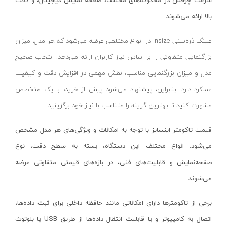
سرعت چرخش در محدوده‌های مختلف، صفحه نمایش دیجیتال، و دقت
دسته هوا برش
لکا- LEKA
قرمز- مشکی- طوسی
بالا ارائه می‌شوند.
ماسک جوشکاری
آکاد- ACCUD
بفش
سایر ابزار جوشکاری
اشتیل- STIHL
RGB
عینک ذره‌بینی Insize در انواع مختلفی عرضه می‌شود که هر مدل، میزان
دستگاه های جوش لوله پلی اتیلن
شپخ- SCHEPPACH
طوسی روشن
بزرگنمایی متفاوتی را بر اساس نیاز کاربران ارائه می‌دهد. انتخاب صحیح
کیت جوشکاری
تهران کیت- TEHRANKIT
سفید-آفتابی
مدل و میزان بزرگنمایی مناسب، نقش مهمی در افزایش دقت و کیفیت
مهره کبریتی
راد الکتریک- RAD ELECTRIC
عملکرد دارد. بنابراین، پیشنهاد می‌شود پیش از خرید، با یک متخصص
قرمز-آبی-سبز
دستگاه جوش الکتروفیوژن
مشورت کنید تا بهترین گزینه را متناسب با نیاز خود برگزینید.
تکنوتل- TECHNOTEL
مسی
سرپیک جوشکاری
ام تی- MT
هفت رنگ
قیمت تاکومتر اینسایز با توجه به امکانات و ویژگی‌های هر مدل مشخص
خشک کن الکترود
الاندا- ELANDA
آفتابی
می‌شود. انواع مختلف این دستگاه، بسته به سطح دقت، نوع
ربات جوش و برش
حارس-HARES
سفید یخی
صفحه‌نمایش و قابلیت‌های فنی، در بازه‌های قیمتی متفاوتی عرضه
میز برش
بلدن- BELDEN
سفید_آفتابی_انبه‌ای
می‌شوند.
لوازم ابزار تراشکاری
تیراژه -TIRAJEH
سبز-قرمز-مولتی نچرال-آبی
برخی از تاکومترها دارای امکاناتی مانند حافظه داخلی برای ثبت داده‌ها،
جاروبرقی صنعتی
فردان الکتریک- FARDAN ELECTRIC
سفید-نچرال-آفتابی
اتصال به کامپیوتر و یا قابلیت انتقال داده‌ها از طریق
USB
یا بلوتوث
تفنگ میخ کوب
کداک- KODAK