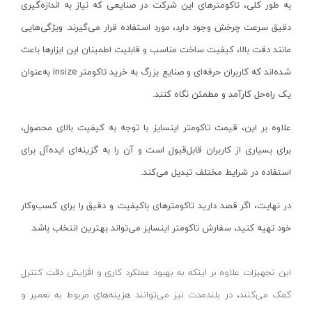
به طور کلی، تاکومترهای این شرکت در صنایعی که نیاز به اندازه‌گیری
کمپرسور باد کنزاکس
دقیق سرعت چرخش وجود دارد، مورد استفاده قرار می‌گیرند. ویژگی‌هایی
بکس بادی ۳/۸ اینچ
مانند دقت بالا، کیفیت ساخت مناسب و قابلیت اطمینان این ابزارها باعث
بکس بادی ۱/۲ اینچ
شده‌اند که کاربران حرفه‌ای و صنایع بزرگ به خرید تاکومتر
insize
به‌عنوان
بکس بادی ۳/۴ اینچ
یک راه‌حل کارآمد و مطمئن نگاه کنند.
بکس بادی ۱ اینچ
علاوه بر این، قیمت تاکومتر اینسایز با توجه به کیفیت بالای محصول،
بکس بادی و فرز انگشتی بیگ رد
برای بسیاری از کاربران قابل‌قبول است و آن را به گزینه‌ای ایده‌آل برای
اور فرز نجاری
استفاده در شرایط مختلف تبدیل می‌کند
.
رنده و گندگی
در نهایت، اگر قصد دارید تاکومترهای باکیفیت و دقیق را برای کسب‌وکار
رنده بغل دو راهه
خود تهیه کنید، سفارش تاکومتر اینسایز می‌تواند بهترین انتخاب باشد.
رنده برقی
رنده گندگی
این تجهیزات علاوه بر اینکه به بهبود عملکرد کاری و افزایش دقت کنترل
متر لیزری اینسایز
کمک می‌کنند، در بلندمدت نیز می‌توانند هزینه‌های مربوط به تعمیر و
لوازم جانبی کارواش