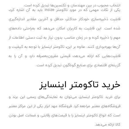
انتخاب محبوب در بین مهندسان و تکنسین‌ها تبدیل کرده است.
سنباده شارژی
نکستول - NEXTOOL
آبی روشن
یکی از نکات مهمی که در مورد تاکومتر insize باید به آن اشاره کرد،
بلوور شارژی
اچ تی سی - HTC
نقره ای-قرمز-مشکی
قابلیت ذخیره‌سازی خودکار حداکثر، حداقل و آخرین مقادیر اندازه‌گیری
سنباده شارژی
وینکس - Winex
مشکی-قرمز
شده است. این قابلیت به کاربران امکان می‌دهد که به‌راحتی داده‌های
کارواش شارژی
ازبست - EZBEST
سرمه ای - مشکی
مهم را ذخیره کرده و در زمان مناسب بدون نیاز به ثبت دستی اطلاعات از
شمشادزن شارژی
لان تاپ - LAUNTOP
زرد - سفید
آن‌ها بهره‌برداری کنند. علاوه بر این، تاکومتر اینسایز با توجه به کیفیت و
دستگاه چسب
بلک مکس - Black Max
قابلیت‌هایی که ارائه می‌دهد، قیمتی مقرون‌به‌صرفه دارد و آن را به
سفید - مشکی - قرمز
اکسپندر
گزینه‌ای اقتصادی برای صنایع گوناگون تبدیل کرده است.
سیلور - Silver
نارنجی - مشکی
چکش ویبراتور شارژی
ادون - Edon
نقره‌ای - قرمز
خرید تاکومتر اینسایز
میکسر شارژی
کستل - Castel
سفید
فن
اینتیمکس - INTIMAX
قرمز- مشکی-نقره‌ای
برای خرید تاکومتر اینسایز، می‌توان به نمایندگی‌های رسمی این برند و
حدیده زن شارژی
کلاسیک - Classic
سفید - نقره‌ای
فروشگاه‌های معتبر مراجعه کرد. فروشگاه مهد ابزار یکی از این مراکز معتبر
کیت ابزار شارژی
آلپینوکس - ALPINOX
زرد - نقره‌ای
است که انواع تاکومتر اینسایز را با قیمت‌های رقابتی و ضمانت اصل بودن
ماساژور شارژی
استابیلا - STABILA
کالا ارائه می‌دهد.
قهوه‌ای - نقره‌ای