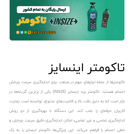
لوله بر شارژی
نووا - Nova
زرد-طوسی
گریس زن شارژی
هوم لایت - Homelite
نقره ای - سبز
پرچ کن شارژی
هیلتی - Hilti
قرمز - مشکی
منگنه کوب شارژی
کامرکس - Comrex
سفید - قرمز
کیت پولیش و سنباده
کنزاکس - Kenzax
سفید-WHITE
ضربه زن شارژی
گام الکتریک - Gaam Electric
آبی- طلایی
تاکومتر اینسایز
دریل و پیچ گوشتی سرکج
هیوسان - Hyusan
سفید-سبز
کابل بر شارژی
جی سی بی - JCB
نقره ای-مشکی
تاکومترها از جمله ابزارهای مهم در صنعت برای اندازه‌گیری سرعت چرخش
هویه شارژی
درمل - Dremel
آبی ، قرمز ، سبز ، نارنجی
اجسام هستند. تاکومتر برند اینسایز (INSIZE) یکی از برترین گزینه‌ها در
سشوار شارژی
برتر - Bartar
قرمز - نقره‌ای
بازار است که به دلیل دقت بالا و قابلیت‌های متنوع، توانسته است رضایت
حرارت سنج شارژی
رصب - Rasb
کاربران حرفه‌ای را جلب کند. این دستگاه با بهره‌گیری از دو روش
گلد (GOLD)
کارواش و سمپاش شارژی
اندازه‌گیری تماسی و غیر تماسی، امکان اندازه‌گیری دقیق سرعت چرخش و
اکتیو - Active
آبی - مشکی
خطی اجسام را فراهم می‌کند. این ویژگی‌ها تاکومتر اینسایز را به یک
پیستوله شارژی
پی ام - P.M
کرم - مشکی