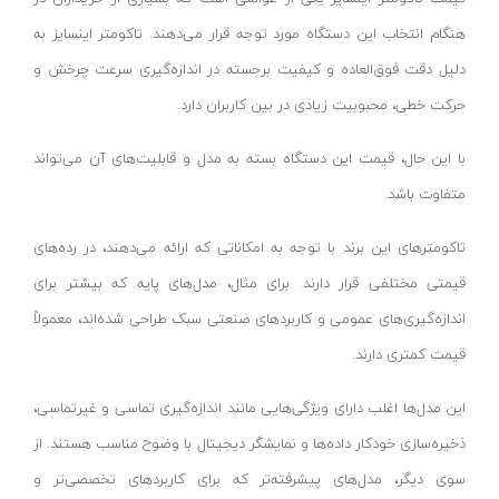
ساعت اندیکاتور
بایا-baya
هنگام انتخاب این دستگاه مورد توجه قرار می‌دهند. تاکومتر اینسایز به
شمارشگر دیجیتال
خراسان افشار نژاد-khorasan afshar nejad
دلیل دقت فوق‌العاده و کیفیت برجسته در اندازه‌گیری سرعت چرخش و
عمق سنج
سپهر - sepehr
حرکت خطی، محبوبیت زیادی در بین کاربران دارد.
گونیا مرکب
میلاد- MILAD
با این حال، قیمت این دستگاه بسته به مدل و قابلیت‌های آن می‌تواند
گیج رزوه برونرو
واکو - vako
متفاوت باشد.
نیروسنج
سیمکا نور - SIMKA NOOR
بور گیج ( گیج سیلندر )
ولینگ-WULING
تاکومترهای این برند با توجه به امکاناتی که ارائه می‌دهند، در رده‌های
پرگار صنعتی
یونی ویو-uniview
قیمتی مختلفی قرار دارند. برای مثال، مدل‌های پایه که بیشتر برای
ترازو دیجیتال
تایگ-Tayg
اندازه‌گیری‌های عمومی و کاربردهای صنعتی سبک طراحی شده‌اند، معمولاً
دماسنج لیزری دیجیتال
مهر-MEHR
قیمت کمتری دارند.
سختی سنج و پایه
ویوارکس-VIVAREX
این مدل‌ها اغلب دارای ویژگی‌هایی مانند اندازه‌گیری تماسی و غیرتماسی،
شیب سنج و زاویه سنج
پاور-POWER
ذخیره‌سازی خودکار داده‌ها و نمایشگر دیجیتال با وضوح مناسب هستند. از
عینک ذره بینی
نیوتن-Nioton
سوی دیگر، مدل‌های پیشرفته‌تر که برای کاربردهای تخصصی‌تر و