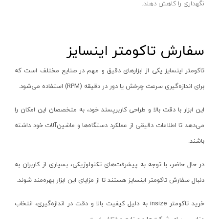
نگهداری را کاهش دهند.
کارواش دستی
موتور برق نووا
موتور برق کنزاکس
سفارش تاکومتر اینسایز
تابلو
تاکومتر اینسایز یکی از ابزارهای دقیق و مهم در صنایع مختلف است که
ابزار کارگاهی
برای اندازه‌گیری سرعت چرخش یا دور در دقیقه (
RPM
) استفاده می‌شود.
دیگر لوازم جانبی
ابزار آلات دستی
این ابزار با دقت بالا و طراحی کاربرپسند خود، به متخصصان این امکان را
می‌دهد تا اطلاعات دقیقی از عملکرد دستگاه‌ها و ماشین‌آلات خود داشته
انواع جعبه
باشند.
صفحه سنگ و سایش
تجهیزات جا‌به‌جایی
در حال حاضر، با توجه به پیشرفت‌های تکنولوژیکی، بسیاری از کاربران به
ابزار آلات مارک زنی
دنبال سفارش تاکومتر اینسایز هستند تا از مزایای این ابزار بهره‌مند شوند.
انواع انبر
خرید تاکومتر
insize
به دلیل کیفیت بالا و دقت در اندازه‌گیری، انتخاب
آبپاش