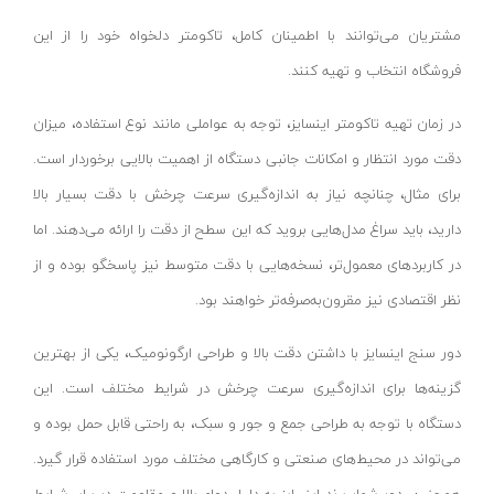
پولیش شارژی
اس بی سی - SBC
آبی -نقره‌ای
مشتریان می‌توانند با اطمینان کامل، تاکومتر دلخواه خود را از این
انواع قیچی شارژی
متفرقه - Other
آبی-نقره‌ای-مشکی
فروشگاه انتخاب و تهیه کنند.
فارسی بر کنزاکس
گریتک - GREATEC
طلایی
در زمان تهیه تاکومتر اینسایز، توجه به عواملی مانند نوع استفاده، میزان
شیشه شوی شارژی
باس - BOSS
سفید -مشکی
دقت مورد انتظار و امکانات جانبی دستگاه از اهمیت بالایی برخوردار است.
دریل‌ها
رابین - Rabin
طلایی - نقره‌ای
برای مثال، چنانچه نیاز به اندازه‌گیری سرعت چرخش با دقت بسیار بالا
بتن‌کن و چکش تخریب
زینسر - Zinser
نقره‌ای - نوک مدادی
دارید، باید سراغ مدل‌هایی بروید که این سطح از دقت را ارائه می‌دهند. اما
فرزها
ای جی پی - EGP
سرمه‌ای - طوسی
در کاربردهای معمول‌تر، نسخه‌هایی با دقت متوسط نیز پاسخگو بوده و از
بکس و پیچ‌گوشتی
ای جی پی - AGP
آبی - سفید
نظر اقتصادی نیز مقرون‌به‌صرفه‌تر خواهند بود.
دستگاه‌های سایشی
سپهر جوش
الوان
دور سنج اینسایز با داشتن دقت بالا و طراحی ارگونومیک، یکی از بهترین
سایر ابزار برقی
سیم پود - Simpood
زرد و مشکی
گزینه‌ها برای اندازه‌گیری سرعت چرخش در شرایط مختلف است. این
کارواش فشار قوی
فروزش - Foroozesh
سرمه ای-مشکی
دستگاه با توجه به طراحی جمع و جور و سبک، به راحتی قابل حمل بوده و
پیچ گوشتی برقی
آنیکو-Anico
ابی
می‌تواند در محیط‌های صنعتی و کارگاهی مختلف مورد استفاده قرار گیرد.
شیار کن
کله اسبی-unicorn
سرمه ای - نقره ای