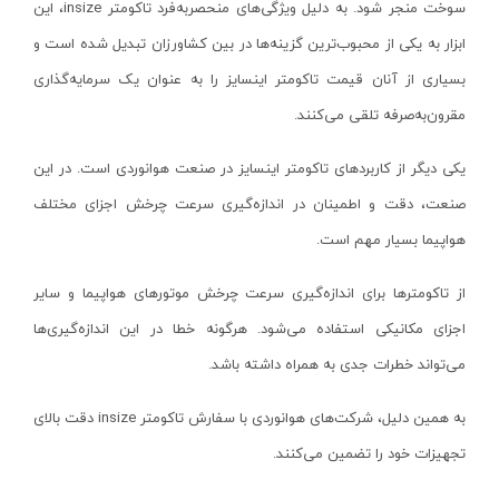
سوخت منجر شود. به دلیل ویژگی‌های منحصربه‌فرد تاکومتر
insize
، این
اره فارسی بر
لایفیکس-LIFIEX
ابزار به یکی از محبوب‌ترین گزینه‌ها در بین کشاورزان تبدیل شده است و
اره میزی نجاری
پوکا- PUKKA
بسیاری از آنان قیمت تاکومتر اینسایز را به عنوان یک سرمایه‌گذاری
پولیش زن برقی
یارد-YARD
مقرون‌به‌صرفه تلقی می‌کنند
.
سنباده لرزان
کواکس-COVAX
یکی دیگر از کاربردهای تاکومتر اینسایز در صنعت هوانوردی است. در این
سنباده گندگی
یاتو-YATO
صنعت، دقت و اطمینان در اندازه‌گیری سرعت چرخش اجزای مختلف
سنباده هفتیری
کنیپکس-KNIPEX
هواپیما بسیار مهم است.
سنباده نواری
هاردن-HARDEN
از تاکومترها برای اندازه‌گیری سرعت چرخش موتورهای هواپیما و سایر
میخکوب بادی
ورا-WERA
اجزای مکانیکی استفاده می‌شود. هرگونه خطا در این اندازه‌گیری‌ها
منگنه کوب بادی
می‌تواند خطرات جدی به همراه داشته باشد.
کمپرسور باد ۱۰تا ۸۰لیتر
کمپرسور فندکی ماشین
به همین دلیل، شرکت‌های هوانوردی با سفارش تاکومتر insize دقت بالای
کیت کمپرسور باد
تجهیزات خود را تضمین می‌کنند.
کمپرسور باد نووا