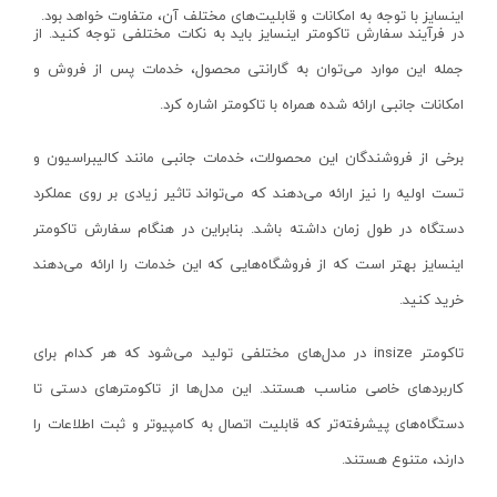
اینسایز با توجه به امکانات و قابلیت‌های مختلف آن، متفاوت خواهد بود.
کورنومتر دیجیتال
کارچر-KARCHER
در فرآیند سفارش تاکومتر اینسایز باید به نکات مختلفی توجه کنید. از
آب تراز
لیان لایت-LIAN LIGHT
جمله این موارد می‌توان به گارانتی محصول، خدمات پس از فروش و
باسکول
تاپ تول-TOPTUL
امکانات جانبی ارائه شده همراه با تاکومتر اشاره کرد.
هد میکرومتر
ماه رخ-MOON RISE
برخی از فروشندگان این محصولات، خدمات جانبی مانند کالیبراسیون و
گیج توپی
رپتور - RAPTOR
تست اولیه را نیز ارائه می‌دهند که می‌تواند تاثیر زیادی بر روی عملکرد
ذره بین
گلدن گیت- GOLDEN GATE
دستگاه در طول زمان داشته باشد. بنابراین در هنگام سفارش تاکومتر
کیت زیر کاری
اکستروم-axtrom
اینسایز بهتر است که از فروشگاه‌هایی که این خدمات را ارائه می‌دهند
مماس یاب
آپکس-APPEX
خرید کنید.
پایه ضخامت سنج
تیوان-TIVAN
تاکومتر
insize
در مدل‌های مختلفی تولید می‌شود که هر کدام برای
گیج مخروطی
دینا-DINA
کاربردهای خاصی مناسب هستند. این مدل‌ها از تاکومترهای دستی تا
پراپ
آبتین-ABTIN
دستگاه‌های پیشرفته‌تر که قابلیت اتصال به کامپیوتر و ثبت اطلاعات را
نشانگر دیجیتال
پارس شعاع توس-pars shua tus
دارند، متنوع هستند.
لوکس‌متر و نورسنج
مسترتولز-MASTER TOOLS