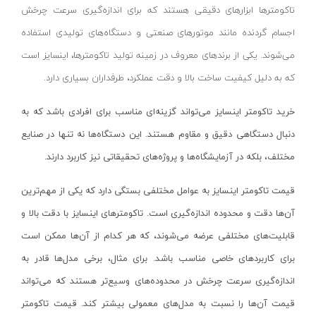
تاکومترها ابزارهای دقیقی هستند که برای اندازه‌گیری سرعت چرخش
رابط گیج
ام تی سی-MTC
اجسام گردنده مانند موتورهای صنعتی و دستگاه‌های تولیدی استفاده
رابط
هیتوچی- HITOCHI
می‌شوند. یکی از برندهای معروف در زمینه تولید تاکومترها، اینسایز است
آینه بازرسی
هوفر- HUFER
که به دلیل کیفیت ساخت بالا و دقت عملکرد، طرفداران بسیاری دارد.
ست گیج
تانوس-Tanos
خرید تاکومتر اینسایز می‌تواند گزینه‌ای مناسب برای افرادی باشد که به
پایه نگهدارنده
جکسون-JACKSON
دنبال دستگاهی دقیق و مقاوم هستند. این دستگاه‌ها نه تنها در صنایع
غلظت‌ سنج
رامونا-RAMONA
مختلف، بلکه در آزمایشگاه‌ها و پروژه‌های تحقیقاتی نیز کاربرد دارند.
گیج مانومتر
آنزو- ANZO
گیج سیم
کادکس-KADEX
قیمت تاکومتر اینسایز به عوامل مختلفی بستگی دارد که یکی از مهم‌ترین
گیج زاویه‌ سنج
دی سی ای-DCE
آن‌ها دقت و محدوده اندازه‌گیری است. تاکومترهای اینسایز با دقت بالا و
انواع شابلون
پروتک- PROTEC
قابلیت‌های مختلفی عرضه می‌شوند، که هر کدام از آن‌ها ممکن است
غلظت‌سنج
الکتروژن- ELECTROJEN
برای کاربردهای خاصی مناسب باشد. برای مثال، برخی مدل‌ها قادر به
صوت و صدا سنج
اندازه‌گیری سرعت چرخش در محدوده‌های وسیع‌تر هستند که می‌تواند
شفق-Scheppach
قیمت آن‌ها را نسبت به مدل‌های معمولی بیشتر کند. قیمت تاکومتر
زبری سنج
صبا ترانس-saba trans