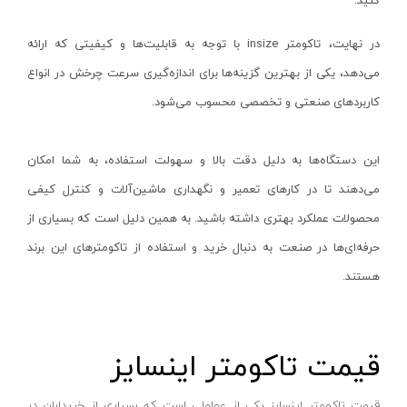
کنید.
بادسنج
پاکسال - PAKSAL
پایه میکرومتر
در نهایت، تاکومتر
insize
با توجه به قابلیت‌ها و کیفیتی که ارائه
اس پی _ SP
می‌دهد، یکی از بهترین گزینه‌ها برای اندازه‌گیری سرعت چرخش در انواع
چرخ متر
وینر_WINNER
کاربردهای صنعتی و تخصصی محسوب می‌شود.
رفرنس یاب
ایران گرولایت - Iran Growlight
شابلون اندازه گیری
گلدن گیت-GODEN-GATE
این دستگاه‌ها به دلیل دقت بالا و سهولت استفاده، به شما امکان
ضخامت سنج
سنس-SENS
می‌دهند تا در کارهای تعمیر و نگهداری ماشین‌آلات و کنترل کیفی
گوشه یاب و مرکز یاب
تسلا-Tesla
محصولات عملکرد بهتری داشته باشید. به همین دلیل است که بسیاری از
گیج جوشکاری
شیوا امواج-Shivaamvaj
حرفه‌ای‌ها در صنعت به دنبال خرید و استفاده از تاکومترهای این برند
میکرومتر
میکرو مکس-Micro max
هستند.
بروسکوپ ( آندوسکوپ )
دورمن اسمیت-Dorman smit
پایه و متعلقات
شمس- SHAMS
قیمت تاکومتر اینسایز
تراز لیزری
کامفورت-COMFORT
خط کش
سیماران-SIMARAN
قیمت تاکومتر اینسایز یکی از عواملی است که بسیاری از خریداران در