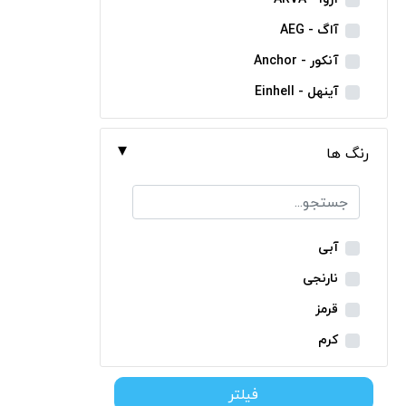
مینی فرز شارژی
آاگ - AEG
بکس شارژی
آنکور - Anchor
دریل نمونه برداری
آینهل - Einhell
بتن کن شارژی
ان ای سی - NEC
جارو شارژی
رنگ ها
ایران ترانس - Iran Trans
فارسی بر شارژی
بوش - Bosch
میخکوب شارژی
توسن - Tosan
فرز شارژی
جنیوس - Genius
آبی
اره شارژی
دیوالت - Dewalt
نارنجی
کمپرسور شارژی
رونیکس - Ronix
قرمز
کاپشن شارژی
ماکیتا - Makita
کرم
دوربین شارژی
متابو - Metabo
سبز
لوله بر شارژی
فیلتر
میلواکی - Milwaukee
زرد