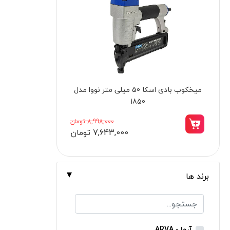
برندها
ابزار خانگی
ابزار تراشکاری
الکترونیک و روشنایی
ابزار ساختمانی
کمپرسور باد 50 لیتر نووا مدل NTA-9151
لوازم جانبی خودرو
علف زن نووا
61,998,000 تومان
52,695,000 تومان
علف زن کنزاکس
بلک اسمیث-black smith
جک بطری بادی بیگ رد
برند ها
جک بالابر چهار ستون بیگ رد
دریل شارژی
پیچ گوشتی شارژی
آروا - ARVA