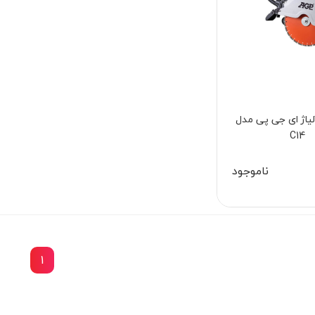
 آلیاژ ای جی پی مدل
C14
ناموجود
1
6٪