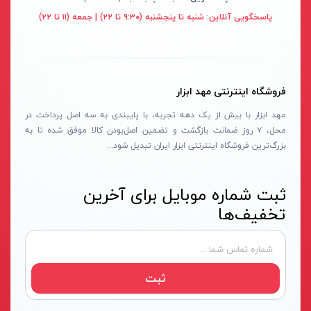
قهوه ای- مشکی
پاسخگویی آنلاین:
شنبه تا پنجشنبه (۹:۳۰ تا ۲۲) | جمعه (۱۱ تا ۲۲)
دستگاه لوله بازکنی
نوراستار- NOURSTAR
متنوع
موتور برق
پی ال- PL
چند رنگ
شلنگ ویبراتور
اوسیس- OASIS
زرد-قرمز
فروشگاه اینترنتی مهد ابزار
ماله موتوری
آسیمتو- ASIMETO
کرم-قرمز
مهد ابزار با بیش از یک دهه تجربه، با پایبندی به سه اصل پرداخت در
حدیده برقی
مکس-MAX
ابی
محل، ۷ روز ضمانت بازگشت و تضمین اصل‌بودن کالا موفق شده تا به
هویه برقی
نیرو الکتریک- NIROOELECTRIC
آبی-نارنجی
بزرگ‌ترین فروشگاه اینترنتی ابزار ایران تبدیل شود...
ست پنچرگیری
کی نت پلاس- K-NET PLUS
شفاف
گریس پمپ
فردان الکتریک- FARDAN ELECTRIC
ثبت شماره موبایل برای آخرین
آبی-قرمز
تخفیف‌ها
گریس پمپ سطلی
ایران زمین- IRAN ZAMIN
خاکستری
گریس پمپ دستی
الیت- ALITE
زرد-قهوه ای
دستگاه صافکاری
ریفنگ- RIFENG
مسی
ثبت
درجه باد
انگاره- ENGAREH
جوش لوله سبز
لگرند- LEGRAND