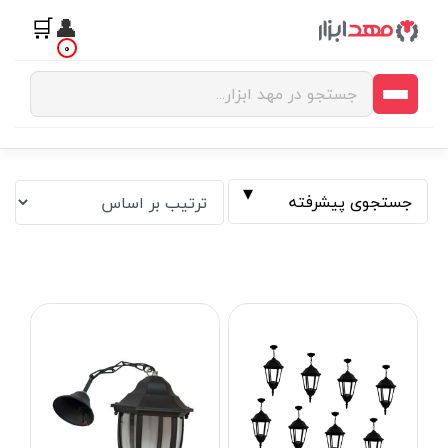
🛒
👤
0
جستجوی پیشرفته
فیلتر بر اساس قیمت