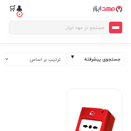
🛒
👤
0
جستجوی پیشرفته
فیلتر بر اساس قیمت