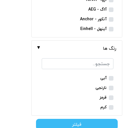
مینی فرز شارژی
آاگ - AEG
بکس شارژی
آنکور - Anchor
دریل نمونه برداری
آینهل - Einhell
بتن کن شارژی
ان ای سی - NEC
جارو شارژی
رنگ ها
ایران ترانس - Iran Trans
فارسی بر شارژی
بوش - Bosch
میخکوب شارژی
توسن - Tosan
فرز شارژی
جنیوس - Genius
آبی
اره شارژی
دیوالت - Dewalt
نارنجی
کمپرسور شارژی
رونیکس - Ronix
قرمز
کاپشن شارژی
ماکیتا - Makita
کرم
دوربین شارژی
متابو - Metabo
سبز
لوله بر شارژی
فیلتر
میلواکی - Milwaukee
زرد