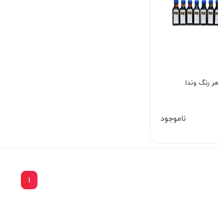
ر رنگ وندا
ناموجود
1
15٪