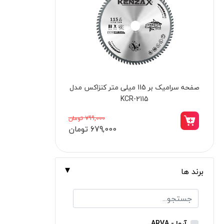
برندها
ابزار خانگی
ابزار تراشکاری
الکترونیک و روشنایی
ابزار ساختمانی
کیف ابزار BOXER کنزاکس مدل KTB-140
لوازم جانبی خودرو
علف زن نووا
735,000 تومان
657,000 تومان
علف زن کنزاکس
بلک اسمیث-black smith
جک بطری بادی بیگ رد
برند ها
جک بالابر چهار ستون بیگ رد
دریل شارژی
پیچ گوشتی شارژی
آروا - ARVA