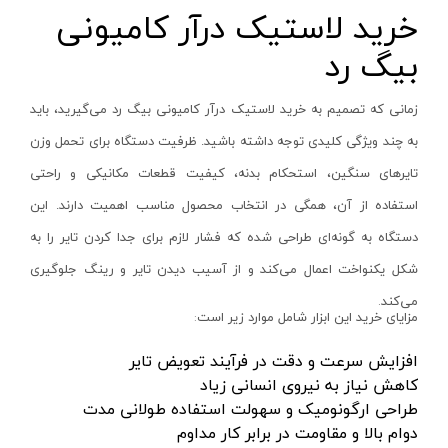
ابزار جانبی
خرید لاستیک درآر کامیونی
بدون دسته‌بندی
آروا - ARVA
بیگ رد
برندها
آاگ - AEG
ابزار خانگی
آنکور - Anchor
زمانی که تصمیم به خرید لاستیک درآر کامیونی بیگ رد می‌گیرید، باید
ابزار تراشکاری
به چند ویژگی کلیدی توجه داشته باشید. ظرفیت دستگاه برای تحمل وزن
آینهل - Einhell
تایرهای سنگین، استحکام بدنه، کیفیت قطعات مکانیکی و راحتی
الکترونیک و روشنایی
ان ای سی - NEC
رنگ ها
استفاده از آن، همگی در انتخاب محصول مناسب اهمیت دارند. این
ابزار ساختمانی
ایران ترانس - Iran Trans
دستگاه به گونه‌ای طراحی شده که فشار لازم برای جدا کردن تایر را به
لوازم جانبی خودرو
بوش - Bosch
شکل یکنواخت اعمال می‌کند و از آسیب دیدن تایر و رینگ جلوگیری
علف زن نووا
توسن - Tosan
می‌کند
.
علف زن کنزاکس
جنیوس - Genius
آبی
مزایای خرید این ابزار شامل موارد زیر است
:
بلک اسمیث-black smith
دیوالت - Dewalt
نارنجی
افزایش سرعت و دقت در فرآیند تعویض تایر
جک بطری بادی بیگ رد
رونیکس - Ronix
کاهش نیاز به نیروی انسانی زیاد
قرمز
طراحی ارگونومیک و سهولت استفاده طولانی مدت
جک بالابر چهار ستون بیگ رد
ماکیتا - Makita
کرم
دوام بالا و مقاومت در برابر کار مداوم
دریل شارژی