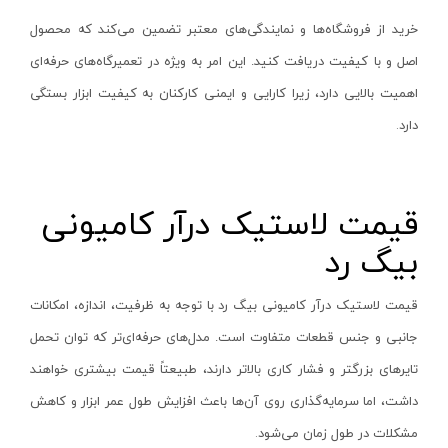
متابو - Metabo
سبز
فیلتر
خرید از فروشگاه‌ها و نمایندگی‌های معتبر تضمین می‌کند که محصول
پیچ گوشتی شارژی
میلواکی - Milwaukee
زرد
حذف فیلتر
اصل و با کیفیت دریافت کنید. این امر به ویژه در تعمیرگاه‌های حرفه‌ای
مینی فرز شارژی
نک - NEK
سرمه ای
اهمیت بالایی دارد، زیرا کارایی و ایمنی کارکنان به کیفیت ابزار بستگی
بکس شارژی
هیوندای - Hyundai
نقره ای
دارد
.
دریل نمونه برداری
والتی - Walte
مشکی
بتن کن شارژی
کرون - Crown
طوسی
جارو شارژی
ایران پتک - Iran Potk
یشمی-مشکی
قیمت لاستیک درآر کامیونی
فارسی بر شارژی
تاپ گاردن - Top Garden
1264
بیگ رد
میخکوب شارژی
توسن پلاس - Tosan Plus
74
فرز شارژی
قیمت لاستیک درآر کامیونی بیگ رد با توجه به ظرفیت، اندازه، امکانات
جیت - Jit
یشمی
جانبی و جنس قطعات متفاوت است. مدل‌های حرفه‌ای‌تر که توان تحمل
اره شارژی
دی سی ای - DCA
سرمه ای -نقره ای
تایرهای بزرگتر و فشار کاری بالاتر دارند، طبیعتاً قیمت بیشتری خواهند
کمپرسور شارژی
صبا ‌الکتریک - Saba Electric
سبز- مشکی
داشت، اما سرمایه‌گذاری روی آن‌ها باعث افزایش طول عمر ابزار و کاهش
کاپشن شارژی
محک - Mahak
زرد - مشکی
مشکلات در طول زمان می‌شود
.
دوربین شارژی
مک تک - Maktec
مشکی-طوسی