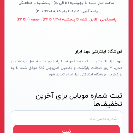
ساعت انبار:
شنبه تا چهارشنبه (۱۰ الی ۱۸) | پنجشنبه با هماهنگی
تینر
کینگ سو- KINGSO
پاسخگویی:
شنبه تا پنجشنبه (۹:۳۰ تا ۲۱)
اورینگ تست لوله
آریا- ARYA
پاسخگویی آنلاین:
شنبه تا پنجشنبه (۹:۳۰ تا ۲۲) | جمعه (۱۱ تا ۲۲)
دستگاه های هیدرواستاتیک
ام وی سی- MVC
انواع دستگاه پمپ
ام تی- MT
ابزار مکانیکی و تعمیرگاهی
آسیا-ASYA
فروشگاه اینترنتی مهد ابزار
اتو لوله سبز
سولونیکس- SOLONIX
مهد ابزار با بیش از یک دهه تجربه، با پایبندی به سه اصل پرداخت در
ساکشن روغن
محل، ۷ روز ضمانت بازگشت و تضمین اصل‌بودن کالا موفق شده تا به
بیلیان- BAILIAN
بزرگ‌ترین فروشگاه اینترنتی ابزار ایران تبدیل شود...
برانکارد تعمیرگاهی
سی ان سی- CNC
زمین شوی
دیپلمات- DEPLOMAT
ثبت شماره موبایل برای آخرین
بخارشوی
کاربیست-KARBIST
تخفیف‌ها
استاپر لوله
جی آر- GR
گیج فشار
دی تک- DTEC
درجه تست لوله
نارکن- NARKEN
ثبت