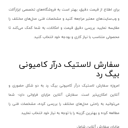
لوله بر شارژی
نووا - Nova
زرد-طوسی
برای اطلاع از قیمت دقیق، بهتر است به فروشگاه‌های تخصصی ابزارآلات
گریس زن شارژی
هوم لایت - Homelite
نقره ای - سبز
و وب‌سایت‌های معتبر مراجعه کنید و مشخصات فنی مدل‌های مختلف را
پرچ کن شارژی
هیلتی - Hilti
مقایسه نمایید. بررسی دقیق قیمت و امکانات، به شما کمک می‌کند تا
قرمز - مشکی
منگنه کوب شارژی
محصولی متناسب با نیاز کاری و بودجه خود انتخاب کنید
.
کامرکس - Comrex
سفید - قرمز
کیت پولیش و سنباده
کنزاکس - Kenzax
سفید-WHITE
ضربه زن شارژی
گام الکتریک - Gaam Electric
آبی- طلایی
سفارش لاستیک درآر کامیونی
دریل و پیچ گوشتی سرکج
هیوسان - Hyusan
سفید-سبز
بیگ رد
کابل بر شارژی
جی سی بی - JCB
نقره ای-مشکی
هویه شارژی
امروزه سفارش لاستیک درآر کامیونی بیگ رد به دو شکل حضوری و
درمل - Dremel
آبی ، قرمز ، سبز ، نارنجی
آنلاین امکان‌پذیر است. سفارش آنلاین مزایای فراوانی دارد؛ شما
سشوار شارژی
برتر - Bartar
قرمز - نقره‌ای
می‌توانید به راحتی مدل‌های مختلف را بررسی کرده، مشخصات فنی را
حرارت سنج شارژی
رصب - Rasb
گلد (GOLD)
مطالعه کرده و بهترین گزینه را با توجه به نیاز خود انتخاب نمایید
.
کارواش و سمپاش شارژی
اکتیو - Active
آبی - مشکی
پیستوله شارژی
پی ام - P.M
کرم - مشکی
مزایای سفارش آنلاین شامل
: