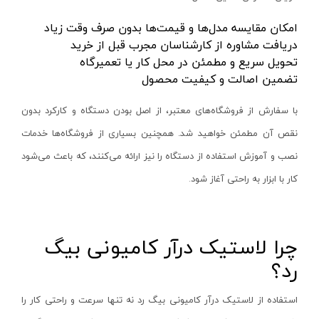
سنباده شارژی
نکستول - NEXTOOL
آبی روشن
امکان مقایسه مدل‌ها و قیمت‌ها بدون صرف وقت زیاد
بلوور شارژی
اچ تی سی - HTC
نقره ای-قرمز-مشکی
دریافت مشاوره از کارشناسان مجرب قبل از خرید
تحویل سریع و مطمئن در محل کار یا تعمیرگاه
سنباده شارژی
وینکس - Winex
مشکی-قرمز
تضمین اصالت و کیفیت محصول
کارواش شارژی
ازبست - EZBEST
سرمه ای - مشکی
با سفارش از فروشگاه‌های معتبر، از اصل بودن دستگاه و کارکرد بدون
شمشادزن شارژی
لان تاپ - LAUNTOP
زرد - سفید
نقص آن مطمئن خواهید شد. همچنین بسیاری از فروشگاه‌ها خدمات
دستگاه چسب
بلک مکس - Black Max
سفید - مشکی - قرمز
نصب و آموزش استفاده از دستگاه را نیز ارائه می‌کنند، که باعث می‌شود
اکسپندر
سیلور - Silver
نارنجی - مشکی
کار با ابزار به راحتی آغاز شود
.
چکش ویبراتور شارژی
ادون - Edon
نقره‌ای - قرمز
میکسر شارژی
کستل - Castel
سفید
فن
اینتیمکس - INTIMAX
قرمز- مشکی-نقره‌ای
چرا لاستیک درآر کامیونی بیگ
حدیده زن شارژی
کلاسیک - Classic
سفید - نقره‌ای
رد؟
کیت ابزار شارژی
آلپینوکس - ALPINOX
زرد - نقره‌ای
استفاده از لاستیک درآر کامیونی بیگ رد نه تنها سرعت و راحتی کار را
ماساژور شارژی
استابیلا - STABILA
قهوه‌ای - نقره‌ای