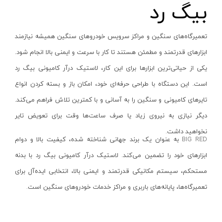
بیگ رد
از
تومان
تا
تومان
تعمیرگاه‌های سنگین و مراکز سرویس خودروهای سنگین همیشه نیازمند
دسته بندی ها
ابزارهای قدرتمند و مطمئن هستند تا کار با سرعت و ایمنی بالا انجام شود.
یکی از حیاتی‌ترین ابزارها برای این کار، لاستیک درآر کامیونی بیگ رد
است. این دستگاه با طراحی حرفه‌ای خود، امکان باز و بسته کردن انواع
تایرهای کامیونی و سنگین را به آسانی و با کمترین تلاش فراهم می‌کند.
ابزار شارژی
دیگر نیازی به نیروی زیاد یا صرف ساعت‌ها وقت برای تعویض تایر
ابزار برقی
نخواهید داشت
.
BIG RED
به عنوان یک برند جهانی شناخته شده، کیفیت بالا و دوام
ابزار جوش و برش
ابزارهای خود را تضمین می‌کند
.
لاستیک درآر کامیونی بیگ رد با بدنه
ابزار اندازه گیری دقیق و لیزری
مستحکم، سیستم مکانیکی قدرتمند و ایمنی بالا، انتخابی ایده‌آل برای
ابزار باغبانی
برند ها
تعمیرگاه‌ها، پایانه‌های باربری و مراکز خدمات خودروهای سنگین است
.
ابزار نجاری
ابزار بادی