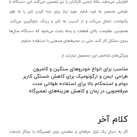
افزایش می‌دهد، بلکه ایمنی کارکنان را نیز تضمین می‌کند. این دستگاه با
پولیش شارژی
اس بی سی - SBC
آبی -نقره‌ای
طراحی منحصر به فرد، فشار مورد نیاز برای جدا کردن تایر را به طور
انواع قیچی شارژی
متفرقه - Other
آبی-نقره‌ای-مشکی
یکنواخت اعمال می‌کند و از آسیب به تایر و رینگ جلوگیری می‌کند.
فارسی بر کنزاکس
گریتک - GREATEC
طلایی
همچنین مقاومت بالای قطعات و بدنه باعث می‌شود که دستگاه سال‌ها
شیشه شوی شارژی
باس - BOSS
سفید -مشکی
بدون مشکل کار کند، حتی در محیط‌های صنعتی با استفاده مداوم
.
دریل‌ها
رابین - Rabin
طلایی - نقره‌ای
ویژگی‌های شاخص این محصول عبارتند از
:
بتن‌کن و چکش تخریب
زینسر - Zinser
نقره‌ای - نوک مدادی
فرزها
ای جی پی - EGP
مناسب برای انواع خودروهای سنگین و کامیون
سرمه‌ای - طوسی
طراحی ایمن و ارگونومیک برای کاهش خستگی کاربر
بکس و پیچ‌گوشتی
ای جی پی - AGP
آبی - سفید
دوام و استحکام بالا برای استفاده طولانی مدت
دستگاه‌های سایشی
سپهر جوش
الوان
صرفه‌جویی در زمان و کاهش هزینه‌های تعمیرگاه
سایر ابزار برقی
سیم پود - Simpood
زرد و مشکی
کارواش فشار قوی
فروزش - Foroozesh
سرمه ای-مشکی
کلام آخر
پیچ گوشتی برقی
آنیکو-Anico
ابی
شیار کن
کله اسبی-unicorn
سرمه ای - نقره ای
اگر به دنبال یک ابزار حرفه‌ای و مطمئن برای تعمیرگاه یا مراکز خدمات