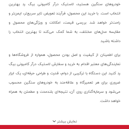
پایه سنگ سنباده
پرتو الکتریک - PARTO ELECTRIC
نارنجی-مشکی
خودروهای سنگین هستید، لاستیک درآر کامیونی بیگ رد بهترین
برش و تراش دهنده
اینسایز - INSIZE
انتخاب است. با خرید این محصول، فرآیند تعویض تایر سریع‌تر، ایمن‌تر و
نارنجی-نقره ای
کف ساب و موزائیک ساب
راحت‌تر خواهد شد. بررسی قیمت، امکانات و ویژگی‌های محصول و
جی تی - GT
زرد-مشکی
مقایسه مدل‌های مختلف، به شما کمک می‌کند تا بهترین انتخاب را
پشم زن
دنلکس - DANLEX
1176
داشته باشید
.
موتور ویبراتور
اخوان الکتریک
طلایی
فن برقی
میتوتویو- MITUTOYO
سبز-نقره ای
برای اطمینان از کیفیت و اصل بودن محصول، همواره از فروشگاه‌ها و
اینورتر جوشکاری
سوماک- SUMAKE
صورتی
نمایندگی‌های معتبر اقدام به خرید و سفارش لاستیک درآر کامیونی بیگ
دستگاه جوش CO2
هانیکو- HANICO
قهوه ای
رد کنید. این دستگاه با ترکیبی از دوام، قدرت و طراحی حرفه‌ای، یک ابزار
جوش تیگ-آرگون
بوکی-BOKY
دودی
ضروری برای هر تعمیرگاه و علاقه‌مند به خودروهای سنگین محسوب
دستگاه برش
المکس- ELMAX
می‌شود و سرمایه‌گذاری روی آن، نتیجه‌ای بلندمدت و مطمئن به همراه
نارنجی - سفید
کابل جوشکاری
خواهد داشت
.
پوتیان- PUTIAN
آبی- مشکی- سفید
ترانس جوش
زد سی سی- ZCC
جنگلی
سرپیک برشکاری
هیرو- HERO
قرمز- طوسی
نمایش بیشتر