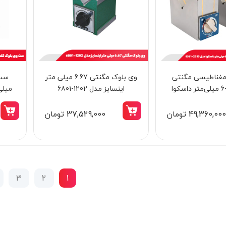
مغناطيسی مگنتی
وی بلوک مگنتی 6.67 میلی‌ متر
جفت 125-6 میلی‌متر داسکوا
اینسایز مدل 1202-6801
میلی‌م
85
49,360,00 تومان
37,529,000 تومان
3
2
1