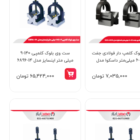
وک كلمپ دار فولادی جفت
ست وی بلوک کلمپی 140-9
32-6 میلی‌متر داسکوا مدل
میلی‌ متر اینسایز مدل 14-6896
0010-8101
7,035,000 تومان
65,424,000 تومان
14٪