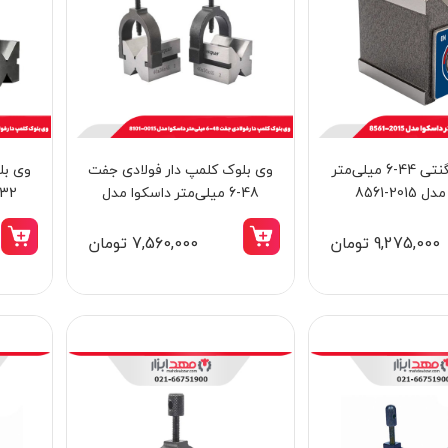
وی بلوک مگنتی 44-6 میلی‌متر
وی بلوک كلمپ دار فولادی جفت
وی بل
201-8561
48-6 میلی‌متر داسکوا مدل
0015-8101
9,275,000 تومان
7,560,000 تومان
12٪