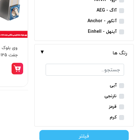
مینی فرز شارژی
آاگ - AEG
بکس شارژی
آنکور - Anchor
دریل نمونه برداری
آینهل - Einhell
بتن کن شارژی
ان ای سی - NEC
وی بلوک 
جارو شارژی
رنگ ها
ایران ترانس - Iran Trans
فارسی بر شارژی
مدل 2035-61
بوش - Bosch
0
میخکوب شارژی
توسن - Tosan
فرز شارژی
جنیوس - Genius
آبی
اره شارژی
دیوالت - Dewalt
نارنجی
کمپرسور شارژی
رونیکس - Ronix
قرمز
کاپشن شارژی
ماکیتا - Makita
کرم
دوربین شارژی
متابو - Metabo
سبز
لوله بر شارژی
فیلتر
میلواکی - Milwaukee
زرد