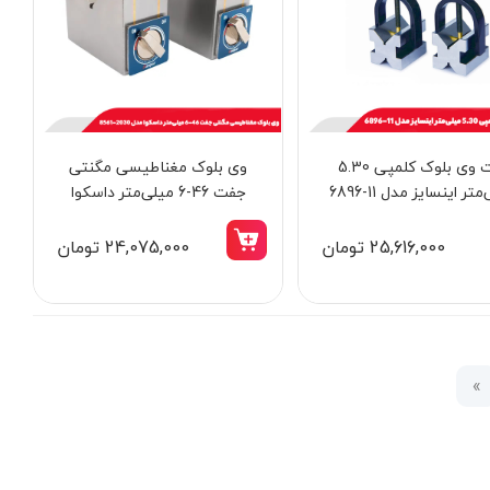
ست وی بلوک کلمپی 5.30
وی بلوک مغناطيسی مگنتی
تر اینسایز مدل 11-6896
جفت 46-6 میلی‌متر داسکوا
مدل 2030-8561
25,616,000 تومان
24,075,000 تومان
»