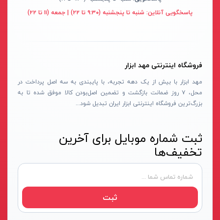
پایه سنگ سنباده
پرتو الکتریک - PARTO ELECTRIC
نارنجی-مشکی
پاسخگویی آنلاین:
شنبه تا پنجشنبه (۹:۳۰ تا ۲۲) | جمعه (۱۱ تا ۲۲)
برش و تراش دهنده
اینسایز - INSIZE
نارنجی-نقره ای
کف ساب و موزائیک ساب
جی تی - GT
زرد-مشکی
پشم زن
دنلکس - DANLEX
1176
فروشگاه اینترنتی مهد ابزار
موتور ویبراتور
اخوان الکتریک
طلایی
مهد ابزار با بیش از یک دهه تجربه، با پایبندی به سه اصل پرداخت در
فن برقی
میتوتویو- MITUTOYO
سبز-نقره ای
محل، ۷ روز ضمانت بازگشت و تضمین اصل‌بودن کالا موفق شده تا به
بزرگ‌ترین فروشگاه اینترنتی ابزار ایران تبدیل شود...
اینورتر جوشکاری
سوماک- SUMAKE
صورتی
دستگاه جوش CO2
هانیکو- HANICO
قهوه ای
ثبت شماره موبایل برای آخرین
جوش تیگ-آرگون
بوکی-BOKY
دودی
تخفیف‌ها
دستگاه برش
المکس- ELMAX
نارنجی - سفید
کابل جوشکاری
پوتیان- PUTIAN
آبی- مشکی- سفید
ترانس جوش
زد سی سی- ZCC
جنگلی
ثبت
سرپیک برشکاری
هیرو- HERO
قرمز- طوسی