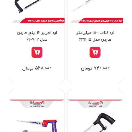
از
تومان
تا
تومان
دسته بندی ها
اره کناف 150 میلی‌متر
اره آهن‌بر 12 اینچ هاردن
هاردن مدل 631215
مدل 610702
ابزار شارژی
720,000 تومان
528,000 تومان
ابزار برقی
ابزار جوش و برش
ابزار اندازه گیری دقیق و لیزری
ابزار باغبانی
برند ها
ابزار نجاری
ابزار بادی