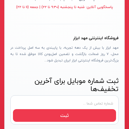
قهوه ای- مشکی
پاسخگویی آنلاین:
شنبه تا پنجشنبه (۹:۳۰ تا ۲۲) | جمعه (۱۱ تا ۲۲)
دستگاه لوله بازکنی
نوراستار- NOURSTAR
متنوع
موتور برق
پی ال- PL
چند رنگ
شلنگ ویبراتور
اوسیس- OASIS
زرد-قرمز
فروشگاه اینترنتی مهد ابزار
ماله موتوری
آسیمتو- ASIMETO
کرم-قرمز
مهد ابزار با بیش از یک دهه تجربه، با پایبندی به سه اصل پرداخت در
حدیده برقی
مکس-MAX
ابی
محل، ۷ روز ضمانت بازگشت و تضمین اصل‌بودن کالا موفق شده تا به
هویه برقی
نیرو الکتریک- NIROOELECTRIC
آبی-نارنجی
بزرگ‌ترین فروشگاه اینترنتی ابزار ایران تبدیل شود...
ست پنچرگیری
کی نت پلاس- K-NET PLUS
شفاف
گریس پمپ
فردان الکتریک- FARDAN ELECTRIC
ثبت شماره موبایل برای آخرین
آبی-قرمز
تخفیف‌ها
گریس پمپ سطلی
ایران زمین- IRAN ZAMIN
خاکستری
گریس پمپ دستی
الیت- ALITE
زرد-قهوه ای
دستگاه صافکاری
ریفنگ- RIFENG
مسی
ثبت
درجه باد
انگاره- ENGAREH
جوش لوله سبز
لگرند- LEGRAND