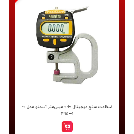
خرید ابزار آسیمتو
محصولات برند آسیمتو از کیفیت بالایی برخوردارند و با قیمت‌های
مناسب عرضه می‌شوند. اگر به دنبال خرید ابزار دقیق آسیمتو هستید،
باید بدانید که این برند یکی از بهترین انتخاب‌ها برای صنعتگران در ایران
است. شرکت آسیمتو، نمایندگی رسمی ابزار اندازه گیری دقیق آسیمتو
را در ایران دارد و انواع کولیس‌ها، میکرومترها، ساعت‌های اندیکاتور و
گیج‌های برو و نرو را به بازار عرضه می‌کند.
آسیمتو در سال ۲۰۰۷ توسط منفرد آیزینگر، مترو‌لاژیست برجسته
آلمانی، تأسیس شد. این شرکت با تلفیق طراحی آلمانی، نوآوری
آمریکایی و رقابت تولید آسیایی، توانسته است محصولات با کارایی بالا
ضخامت سنج دیجیتال 10-0 میلی‌متر آسمتو مدل 0-
01-495
و قیمت مناسب تولید کند. ابزار آسیمتو تحت استانداردهای JJG،
ASME و ISO17025 تولید می‌شوند و همه محصولات دارای گواهی
کالیبراسیون هستند. از محصولات برجسته این شرکت می‌توان به خط