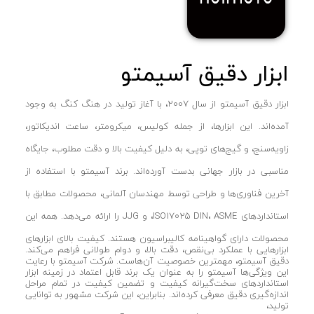
ابزار دقیق آسیمتو
ابزار دقیق آسیمتو از سال 2007، با آغاز تولید در هنگ کنگ به وجود
آمده‌اند. این ابزارها، از جمله کولیس، میکرومتر، ساعت اندیکاتور،
زاویه‌سنج، و گیج‌های توپی، به دلیل کیفیت بالا و دقت مطلوب، جایگاه
مناسبی در بازار جهانی بدست آورده‌اند. برند آسیمتو با استفاده از
آخرین فناوری‌ها و طراحی توسط مهندسان آلمانی، محصولات مطابق با
استانداردهای ISO17025 DIN، ASME، و JJG را ارائه می‌دهد. همه این
محصولات دارای گواهینامه کالیبراسیون هستند. کیفیت بالای ابزارهای
ابزارهایی با عملکرد بی‌نقص، دقت بالا، و دوام طولانی فراهم می‌کند.
دقیق آسیمتو، مهمترین خصوصیت آن‌هاست. شرکت آسیمتو با رعایت
این ویژگی‌ها آسیمتو را به عنوان یک برند قابل اعتماد در زمینه ابزار
استانداردهای سخت‌گیرانه کیفیت و تضمین کیفیت در تمام مراحل
اندازه‌گیری دقیق معرفی کرده‌اند. بنابراین، این شرکت مشهور به توانایی
تولید،